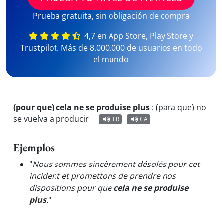
Prueba gratuita, sin obligación de compra
4,7 en App Store, Play Store y
Trustpilot. Más de 8.000.000 de usuarios en todo
el mundo
(pour que) cela ne se produise plus
:
(para que) no
se vuelva a producir
FR
CA
Ejemplos
"
Nous sommes sincèrement désolés pour cet
incident et promettons de prendre nos
dispositions pour que
cela ne se produise
plus
.
"