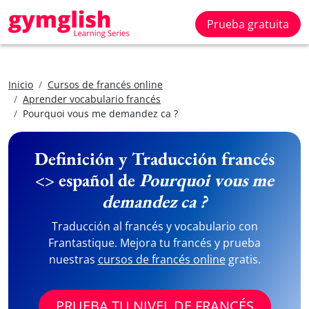
Prueba gratuita
Inicio
Cursos de francés online
Aprender vocabulario francés
Pourquoi vous me demandez ca ?
Definición y Traducción francés
<> español de
Pourquoi vous me
demandez ca ?
Traducción al francés y vocabulario con
Frantastique. Mejora tu francés y prueba
nuestras
cursos de francés online
gratis.
PRUEBA TU NIVEL DE FRANCÉS