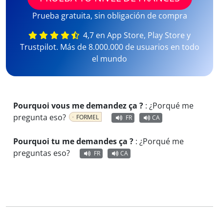
Prueba gratuita, sin obligación de compra
4,7 en App Store, Play Store y
Trustpilot. Más de 8.000.000 de usuarios en todo
el mundo
Pourquoi vous me demandez ça ?
:
¿Porqué me
pregunta eso?
FORMEL
FR
CA
Pourquoi tu me demandes ça ?
:
¿Porqué me
preguntas eso?
FR
CA