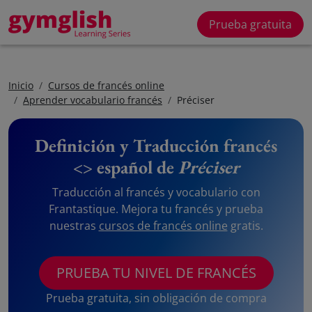
Prueba gratuita
Inicio
Cursos de francés online
Aprender vocabulario francés
Préciser
Definición y Traducción francés
<> español de
Préciser
Traducción al francés y vocabulario con
Frantastique. Mejora tu francés y prueba
nuestras
cursos de francés online
gratis.
PRUEBA TU NIVEL DE FRANCÉS
Prueba gratuita, sin obligación de compra