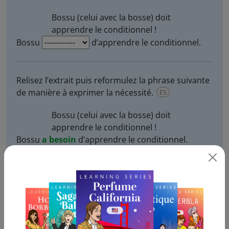
Bossu (celui avec la bosse)
doit
apprendre le conditionnel !
Bossu
d’apprendre le conditionnel.
Relisez l’extrait puis reformulez la phrase suivante
de manière à exprimer la nécessité.
ES
Bossu (celui avec la bosse)
doit
apprendre le conditionnel !
Bossu
a besoin
d’apprendre le conditionnel.
a besoin
:
Bossu doit apprendre le conditionnel
et
Bossu a besoin d’apprendre le conditionnel
signifient qu’
il est nécessaire, indispensable
que
Bossu apprenne le conditionnel. Cependant,
devoir
exprime une obligation,
avoir besoin
, un
manque. Exemple :
J’ai besoin de manger pour
vivre.
Notez qu’on dit
avoir besoin
de
(faire)