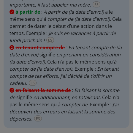
importante, il faut appeler ma mère.
ES
à partir de
:
À partir de
(la date d’envoi)
a le
2
même sens qu’
à compter de (la date d’envoi).
Cela
permet de dater le début d’une action dans le
temps. Exemple :
Je suis en vacances à partir de
lundi prochain !
ES
en tenant compte de
:
En tenant compte de (la
2
date d’envoi)
signifie
en
prenant en considération
(la date d’envoi).
Cela n’a pas le même sens qu’
à
compter de
(la date d’envoi).
Exemple :
En tenant
compte de tes efforts, j’ai décidé de t’offrir un
cadeau.
ES
en faisant la somme de
:
En faisant la somme
2
de
signifie
en additionnant, en totalisant
. Cela n’a
pas le même sens qu’
à compter de
. Exemple :
J’ai
découvert des erreurs en faisant la somme des
dépenses.
ES