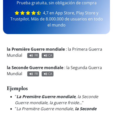
Prueba gratuita, sin obligación de compra
4,7 en App Store, Play Store y
Trustpilot. Más de 8.000.000 de usuarios en todo
el mundo
la Première Guerre mondiale
:
la Primera Guerra
Mundial
FR
CA
la Seconde Guerre mondiale
:
la Segunda Guerra
Mundial
FR
CA
Ejemplos
"
La Première Guerre mondiale
, la Seconde
Guerre mondiale, la guerre froide...
"
"
La Première Guerre mondiale,
la Seconde