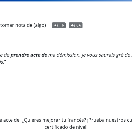
:
tomar nota de (algo)
FR
CA
ce de
prendre acte de
ma démission, je vous saurais gré de
s.
"
re acte de' ¿Quieres mejorar tu francés? ¡Prueba nuestros
cu
certificado de nivel!