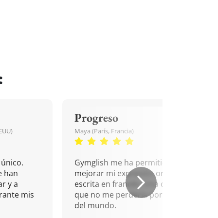
:
Progreso
EEUU)
Maya (París, Francia)
único.
Gymglish me ha permitido
e han
mejorar mi expresión oral y
r y a
escrita en francés. Una cita
rante mis
que no me perdería por nada
del mundo.