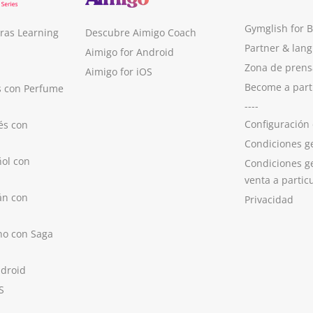
Gymglish for 
ras Learning
Descubre Aimigo Coach
Partner & lan
Aimigo for Android
Zona de prens
Aimigo for iOS
Become a part
s con Perfume
----
Configuración
és con
Condiciones g
ol con
Condiciones g
venta a partic
án con
Privacidad
no con Saga
ndroid
S