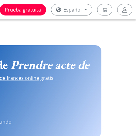
Prueba gratuita
Español
 de
Prendre acte de
de francés online
gratis.
mundo