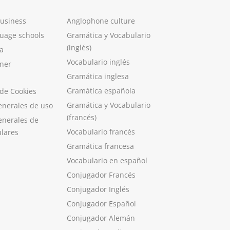
Business
Anglophone culture
guage schools
Gramática y Vocabulario
(inglés)
a
Vocabulario inglés
ner
Gramática inglesa
Gramática española
 de Cookies
Gramática y Vocabulario
enerales de uso
(francés)
enerales de
Vocabulario francés
ulares
Gramática francesa
Vocabulario en español
Conjugador Francés
Conjugador Inglés
Conjugador Español
Conjugador Alemán