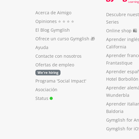
Acerca de Aimigo
Descubre nuest
Opiniones
⭐️ ⭐️ ⭐️ ⭐️
Series
El Blog Gymglish
Online shop 🛍
Ofrece un curso Gymglish
🎁
Aprender inglé
California
Ayuda
Aprender franc
Contacte con nosotros
Frantastique
Ofertas de empleo
Aprender españ
We're hiring
Hotel Borbollón
Programa 'Social Impact'
Aprender alem
Asociación
Wunderbla
Status
Aprender italia
Baldoria
Gymglish for A
Gymglish for iO