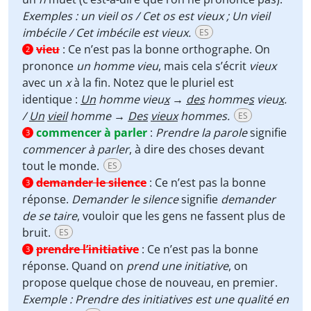
Exemples : un vieil os / Cet os est vieux ; Un vieil
imbécile / Cet imbécile est vieux.
ES
vieu
:
Ce n’est pas la bonne orthographe. On
2
prononce
un homme vieu
, mais cela s’écrit
vieux
avec un
x
à la fin. Notez que le pluriel est
identique :
Un
homme vieu
x
→
des
homme
s
vieu
x
.
/
Un
vieil
homme →
Des
vieux
hommes.
ES
commencer à parler
:
Prendre la parole
signifie
3
commencer à parler
, à dire des choses devant
tout le monde.
ES
demander le silence
:
Ce n’est pas la bonne
3
réponse.
Demander le silence
signifie
demander
de se taire
, vouloir que les gens ne fassent plus de
bruit.
ES
prendre l’initiative
:
Ce n’est pas la bonne
3
réponse. Quand on
prend une initiative
, on
propose quelque chose de nouveau, en premier.
Exemple : Prendre des initiatives est une qualité en