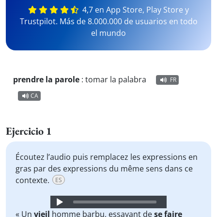
4,7 en App Store, Play Store y
Trustpilot. Más de 8.000.000 de usuarios en todo
el mundo
prendre la parole
:
tomar la palabra
FR
CA
Ejercicio 1
Écoutez l’audio puis remplacez les expressions en
gras par des expressions du même sens dans ce
contexte.
ES
Audio
Player
« Un
vieil
homme barbu, essayant de
se faire