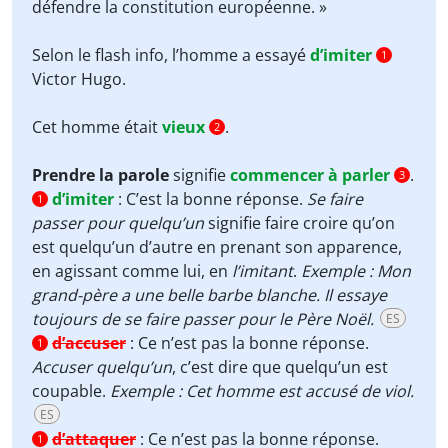
défendre la constitution européenne. »
Selon le flash info, l’homme a essayé
d’imiter
1
Victor Hugo.
Cet homme était
vieux
.
2
Prendre la parole
signifie
commencer à parler
.
3
d’imiter
:
C’est la bonne réponse.
Se faire
1
passer pour quelqu’un
signifie faire croire qu’on
est quelqu’un d’autre en prenant son apparence,
en agissant comme lui, en
l’imitant
.
Exemple : Mon
grand-père a une belle barbe blanche. Il essaye
toujours de se faire passer pour le Père Noël.
ES
d’accuser
:
Ce n’est pas la bonne réponse.
1
Accuser quelqu’un
, c’est dire que quelqu’un est
coupable.
Exemple : Cet homme est accusé de viol.
ES
d’attaquer
:
Ce n’est pas la bonne réponse.
1