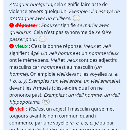
Attaquer quelqu’un
, cela signifie faire acte de
violence envers quelqu’un.
Exemple : Il a essayé de
m’attaquer avec un cuilliere.
ES
d’épouser
:
Épouser
signifie
se marier avec
1
quelqu’un
. Cela n’est pas synonyme de
se faire
passer pour.
ES
vieux
:
C’est la bonne réponse.
Vieux
et
vieil
2
signifient
âgé
.
Un vieil homme
et un
homme vieux
ont le même sens.
Vieil
et
vieux
sont des adjectifs
masculins car
homme
est au masculin (
un
homme
). On emploie
vieil
devant les voyelles
(a, e,
i, o, u, y)
Exemples : un vieil arbre, un vieil animal
et
devant les
h
muets (c’est-à-dire que l’on ne
prononce pas).
Exemples : un vieil homme, un vieil
hippopotame.
ES
vieil
:
Vieil
est un adjectif masculin qui se met
2
toujours avant le nom commun quand il
commence par une voyelle
(a, e, i, o, u, y)
ou par
un
h
muet (c’est-à-dire que l’on ne prononce pas).