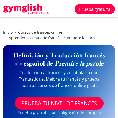
Prueba gratuita
Inicio
Cursos de francés online
Aprender vocabulario francés
Prendre la parole
Definición y Traducción francés
<> español de
Prendre la parole
Traducción al francés y vocabulario con
Frantastique. Mejora tu francés y prueba
nuestras
cursos de francés online
gratis.
PRUEBA TU NIVEL DE FRANCÉS
Prueba gratuita, sin obligación de compra