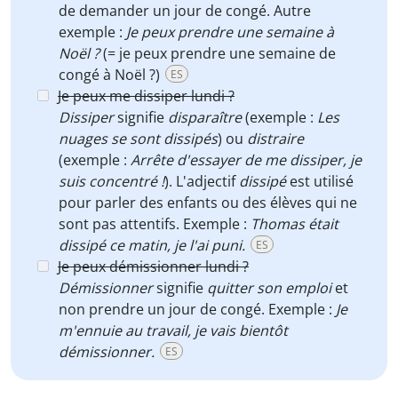
de demander un jour de congé. Autre
exemple :
Je peux prendre une semaine à
Noël ?
(= je peux prendre une semaine de
congé à Noël ?)
ES
Je peux me dissiper lundi ?
Dissiper
signifie
disparaître
(exemple :
Les
nuages se sont dissipés
) ou
distraire
(exemple :
Arrête d'essayer de me dissiper, je
suis concentré !
). L'adjectif
dissipé
est utilisé
pour parler des enfants ou des élèves qui ne
sont pas attentifs. Exemple :
Thomas était
dissipé ce matin, je l'ai puni.
ES
Je peux démissionner lundi ?
Démissionner
signifie
quitter son emploi
et
non prendre un jour de congé. Exemple :
Je
m'ennuie au travail, je vais bientôt
démissionner.
ES