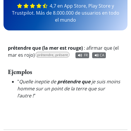
4,7 en App Store, Play Store y
Trustpilot. Más de 8.000.000 de usuarios en todo
el mundo
prétendre que (la mer est rouge)
:
afirmar que (el
mar es rojo)
prétendre, présent
FR
CA
Ejemplos
"
Quelle ineptie de
prétendre que
je suis moins
homme sur un point de la terre que sur
l’autre !
"