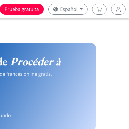
Prueba gratuita
Español
 de
Procéder à
de francés online
gratis.
mundo