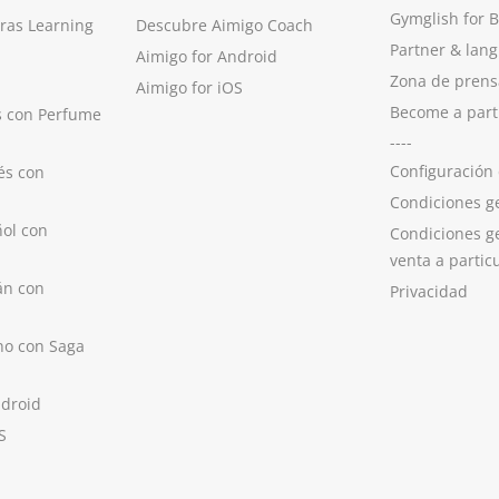
Gymglish for 
ras Learning
Descubre Aimigo Coach
Partner & lan
Aimigo for Android
Zona de prens
Aimigo for iOS
Become a part
s con Perfume
----
Configuración
és con
Condiciones g
ol con
Condiciones g
venta a partic
án con
Privacidad
no con Saga
ndroid
S