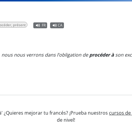
océder, présent
FR
CA
 nous nous verrons dans l’obligation de
procéder à
son exc
 à' ¿Quieres mejorar tu francés? ¡Prueba nuestros
cursos de 
de nivel!