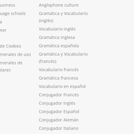
Business
Anglophone culture
guage schools
Gramática y Vocabulario
(inglés)
a
Vocabulario inglés
ner
Gramática inglesa
Gramática española
 de Cookies
Gramática y Vocabulario
enerales de uso
(francés)
enerales de
Vocabulario francés
ulares
Gramática francesa
Vocabulario en español
Conjugador Francés
Conjugador Inglés
Conjugador Español
Conjugador Alemán
Conjugador Italiano