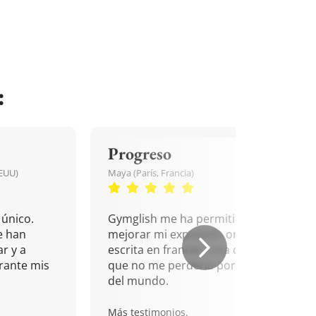
:
Progreso
EEUU)
Maya (París, Francia)
único.
Gymglish me ha permitido
e han
mejorar mi expresión oral y
r y a
escrita en francés. Una cita
rante mis
que no me perdería por nada
del mundo.
Más testimonios.