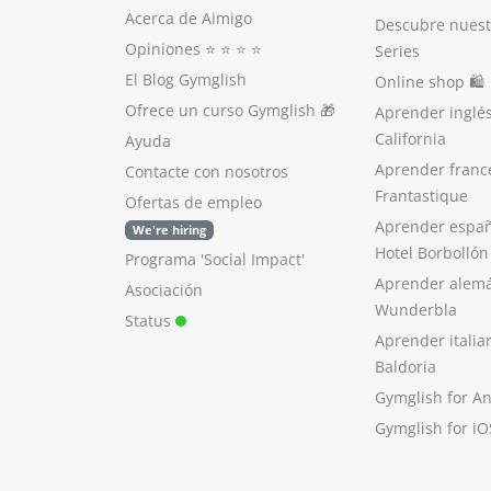
Acerca de Aimigo
Descubre nuest
Opiniones
⭐️ ⭐️ ⭐️ ⭐️
Series
El Blog Gymglish
Online shop 🛍
Ofrece un curso Gymglish
🎁
Aprender inglé
California
Ayuda
Aprender franc
Contacte con nosotros
Frantastique
Ofertas de empleo
Aprender españ
We're hiring
Hotel Borbollón
Programa 'Social Impact'
Aprender alem
Asociación
Wunderbla
Status
Aprender italia
Baldoria
Gymglish for A
Gymglish for iO