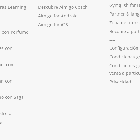
Gymglish for 
ras Learning
Descubre Aimigo Coach
Partner & lan
Aimigo for Android
Zona de prens
Aimigo for iOS
Become a part
s con Perfume
----
Configuración
és con
Condiciones g
ol con
Condiciones g
venta a partic
án con
Privacidad
no con Saga
ndroid
S