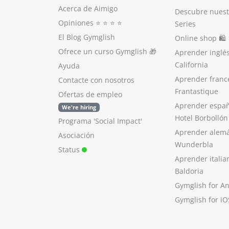
Acerca de Aimigo
Descubre nuest
Opiniones
⭐️ ⭐️ ⭐️ ⭐️
Series
El Blog Gymglish
Online shop 🛍
Ofrece un curso Gymglish
🎁
Aprender inglé
California
Ayuda
Aprender franc
Contacte con nosotros
Frantastique
Ofertas de empleo
Aprender españ
We're hiring
Hotel Borbollón
Programa 'Social Impact'
Aprender alem
Asociación
Wunderbla
Status
Aprender italia
Baldoria
Gymglish for A
Gymglish for iO