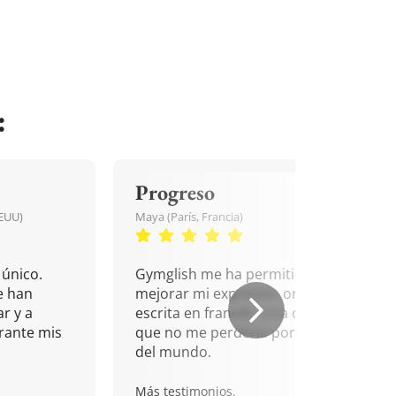
:
Progreso
EEUU)
Maya (París, Francia)
único.
Gymglish me ha permitido
e han
mejorar mi expresión oral y
r y a
escrita en francés. Una cita
rante mis
que no me perdería por nada
del mundo.
Más testimonios.