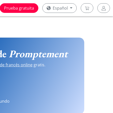
Prueba gratuita
Español
 de
Promptement
de francés online
gratis.
mundo