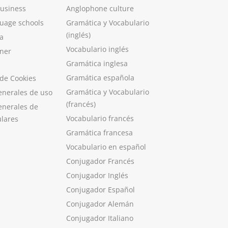
Business
Anglophone culture
guage schools
Gramática y Vocabulario
(inglés)
a
Vocabulario inglés
ner
Gramática inglesa
Gramática española
 de Cookies
Gramática y Vocabulario
enerales de uso
(francés)
enerales de
Vocabulario francés
ulares
Gramática francesa
Vocabulario en español
Conjugador Francés
Conjugador Inglés
Conjugador Español
Conjugador Alemán
Conjugador Italiano