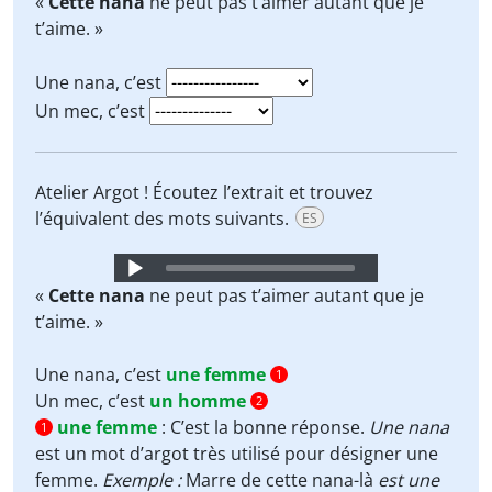
«
Cette nana
ne peut pas t’aimer autant que je
t’aime. »
Une nana, c’est
Un mec, c’est
Atelier Argot ! Écoutez l’extrait et trouvez
l’équivalent des mots suivants.
ES
Audio
Player
«
Cette nana
ne peut pas t’aimer autant que je
t’aime. »
Une nana, c’est
une femme
1
Un mec, c’est
un homme
2
une femme
:
C’est la bonne réponse.
Une nana
1
est un mot d’argot très utilisé pour désigner une
femme.
Exemple :
Marre de cette nana-là
est une