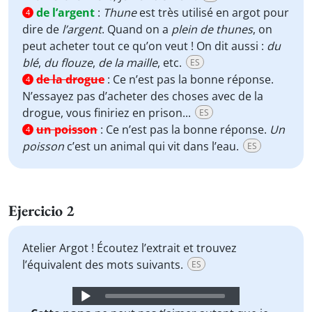
de l’argent
:
Thune
est très utilisé en argot pour
4
dire de
l’argent
. Quand on a
plein de thunes
, on
peut acheter tout ce qu’on veut ! On dit aussi :
du
blé
,
du flouze
,
de la maille
, etc.
ES
de la drogue
:
Ce n’est pas la bonne réponse.
4
N’essayez pas d’acheter des choses avec de la
drogue, vous finiriez en prison...
ES
un poisson
:
Ce n’est pas la bonne réponse.
Un
4
poisson
c’est un animal qui vit dans l’eau.
ES
Ejercicio 2
Atelier Argot ! Écoutez l’extrait et trouvez
l’équivalent des mots suivants.
ES
Audio
Player