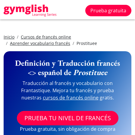
Prueba gratuita
Inicio
Cursos de francés online
Aprender vocabulario francés
Prostituee
Definición y Traducción francés
<> español de
Prostituee
Traducción al francés y vocabulario con
Frantastique. Mejora tu francés y prueba
nuestras
cursos de francés online
gratis.
PRUEBA TU NIVEL DE FRANCÉS
Prueba gratuita, sin obligación de compra