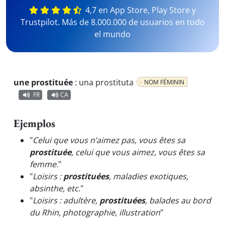
4,7 en App Store, Play Store y
Trustpilot. Más de 8.000.000 de usuarios en todo
el mundo
une prostituée
:
una prostituta
NOM FÉMININ
FR
CA
Ejemplos
"
Celui que vous n’aimez pas, vous êtes sa
prostituée
, celui que vous aimez, vous êtes sa
femme.
"
"
Loisirs :
prostituées
, maladies exotiques,
absinthe, etc.
"
"
Loisirs : adultère,
prostituées
, balades au bord
du Rhin, photographie, illustration
"