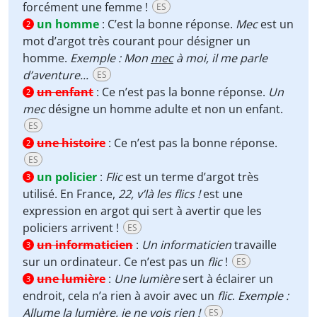
forcément une femme !
ES
un homme
:
C’est la bonne réponse.
Mec
est un
2
mot d’argot très courant pour désigner un
homme.
Exemple : Mon
mec
à moi, il me parle
d’aventure...
ES
un enfant
:
Ce n’est pas la bonne réponse.
Un
2
mec
désigne un homme adulte et non un enfant.
ES
une histoire
:
Ce n’est pas la bonne réponse.
2
ES
un policier
:
Flic
est un terme d’argot très
3
utilisé. En France,
22, v’là les flics !
est une
expression en argot qui sert à avertir que les
policiers arrivent !
ES
un informaticien
:
Un informaticien
travaille
3
sur un ordinateur. Ce n’est pas un
flic
!
ES
une lumière
:
Une lumière
sert à éclairer un
3
endroit, cela n’a rien à avoir avec un
flic
.
Exemple :
Allume la lumière, je ne vois rien !
ES