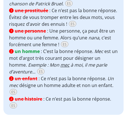
chanson de Patrick Bruel.
ES
une prostituée
:
Ce n’est pas la bonne réponse.
1
Évitez de vous tromper entre les deux mots, vous
risquez d’avoir des ennuis !
ES
une personne
:
Une personne, ça peut être un
1
homme ou une femme. Alors qu’une
nana
, c’est
forcément une femme !
ES
un homme
:
C’est la bonne réponse.
Mec
est un
2
mot d’argot très courant pour désigner un
homme.
Exemple : Mon
mec
à moi, il me parle
d’aventure...
ES
un enfant
:
Ce n’est pas la bonne réponse.
Un
2
mec
désigne un homme adulte et non un enfant.
ES
une histoire
:
Ce n’est pas la bonne réponse.
2
ES