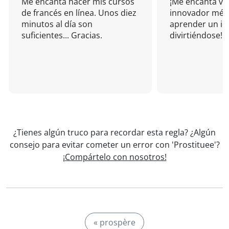
Me encanta hacer mis cursos
¡Me encanta vu
de francés en línea. Unos diez
innovador mét
minutos al día son
aprender un i
suficientes... Gracias.
divirtiéndose!
¿Tienes algún truco para recordar esta regla? ¿Algún
consejo para evitar cometer un error con 'Prostituee'?
¡Compártelo con nosotros!
« prospère