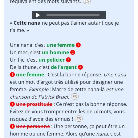
l’équivalent des mots suivants.
ES
Audio
Player
«
Cette nana
ne peut pas t’aimer autant que je
t’aime. »
Une nana, c’est
une femme
1
Un mec, c’est
un homme
2
Un flic, c’est
un policier
3
De la thune, c’est
de l’argent
4
une femme
:
C’est la bonne réponse.
Une nana
1
est un mot d’argot très utilisé pour désigner une
femme.
Exemple :
Marre de cette nana-là
est une
chanson de Patrick Bruel.
ES
une prostituée
:
Ce n’est pas la bonne réponse.
1
Évitez de vous tromper entre les deux mots, vous
risquez d’avoir des ennuis !
ES
une personne
:
Une personne, ça peut être un
1
homme ou une femme. Alors qu’une
nana
, c’est