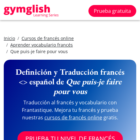
Prueba gratuita
Inicio
Cursos de francés online
Aprender vocabulario francés
Que puis-je faire pour vous
Definición y Traducción francés
<> español de
Que puis-je faire
pour vous
Traducción al francés y vocabulario con
Frantastique. Mejora tu francés y prueba
nuestras
cursos de francés online
gratis.
PRUEBA TU NIVEL DE FRANCÉS