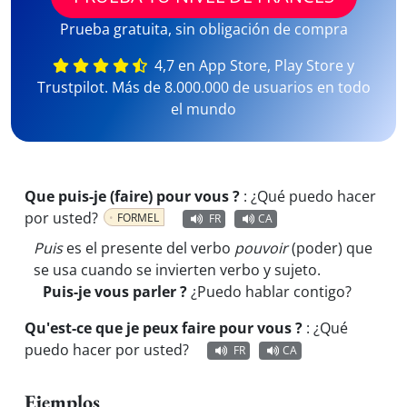
Prueba gratuita, sin obligación de compra
4,7 en App Store, Play Store y
Trustpilot. Más de 8.000.000 de usuarios en todo
el mundo
Que puis-je (faire) pour vous ?
:
¿Qué puedo hacer
por usted?
FORMEL
FR
CA
Puis
es el presente del verbo
pouvoir
(poder) que
se usa cuando se invierten verbo y sujeto.
Puis-je vous parler ?
¿Puedo hablar contigo?
Qu'est-ce que je peux faire pour vous ?
:
¿Qué
puedo hacer por usted?
FR
CA
Ejemplos