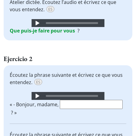
Atelier dictée. Écoutez l’audio et écrivez ce que
vous entendez.
ES
Audio
Player
Que
puis-je
faire
pour
vous
?
Ejercicio 2
Écoutez la phrase suivante et écrivez ce que vous
entendez.
ES
Audio
Player
« - Bonjour, madame,
? »
Écoutez la phrase suivante et écrivez ce que vous