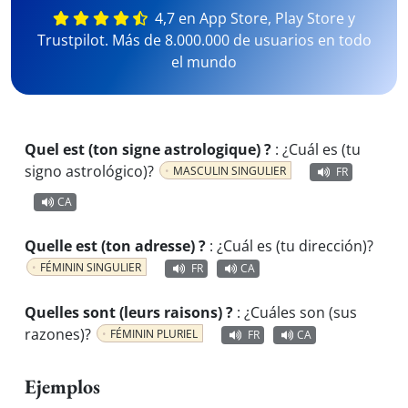
4,7 en App Store, Play Store y
Trustpilot. Más de 8.000.000 de usuarios en todo
el mundo
Quel est (ton signe astrologique) ?
:
¿Cuál es (tu
signo astrológico)?
MASCULIN SINGULIER
FR
CA
Quelle est (ton adresse) ?
:
¿Cuál es (tu dirección)?
FÉMININ SINGULIER
FR
CA
Quelles sont (leurs raisons) ?
:
¿Cuáles son (sus
razones)?
FÉMININ PLURIEL
FR
CA
Ejemplos