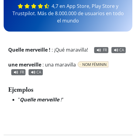
4,7 en App Store, Play Store y
Trustpilot. Más de 8.000.000 de usuarios en todo
el mundo
Quelle merveille !
:
¡Qué maravilla!
FR
CA
une merveille
:
una maravilla
NOM FÉMININ
FR
CA
Ejemplos
"
Quelle merveille
!
"