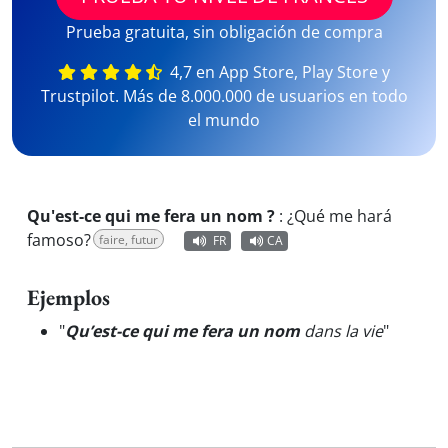
Prueba gratuita, sin obligación de compra
4,7 en App Store, Play Store y
Trustpilot. Más de 8.000.000 de usuarios en todo
el mundo
Qu'est-ce qui me fera un nom ?
:
¿Qué me hará
famoso?
faire, futur
FR
CA
Ejemplos
"
Qu’est-ce qui me fera un nom
dans la vie
"