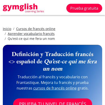
Prueba gratuita
Inicio
Cursos de francés online
Aprender vocabulario francés
Qu'est-ce qui me fera un nom
Definición y Traducción francés
<> español de
Qu’est-ce qui me fera
un nom
Traducción al francés y vocabulario con
Frantastique. Mejora tu francés y prueba
nuestras
cursos de francés online
gratis.
PRUEBA TU NIVEL DE FRANCÉS