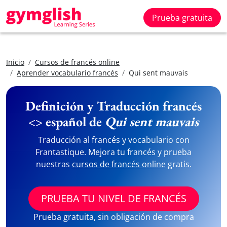
Prueba gratuita
Inicio
Cursos de francés online
Aprender vocabulario francés
Qui sent mauvais
Definición y Traducción francés
<> español de
Qui sent mauvais
Traducción al francés y vocabulario con
Frantastique. Mejora tu francés y prueba
nuestras
cursos de francés online
gratis.
PRUEBA TU NIVEL DE FRANCÉS
Prueba gratuita, sin obligación de compra