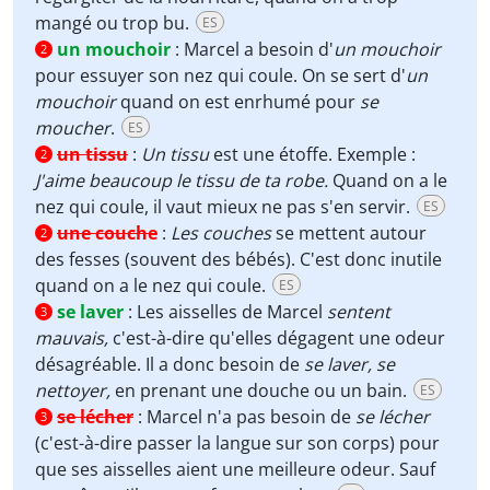
mangé ou trop bu.
ES
un mouchoir
:
Marcel a besoin d'
un mouchoir
2
pour essuyer son nez qui coule. On se sert d'
un
mouchoir
quand on est enrhumé pour
se
moucher
.
ES
un tissu
:
Un tissu
est une étoffe. Exemple :
2
J'aime beaucoup le tissu de ta robe.
Quand on a le
nez qui coule, il vaut mieux ne pas s'en servir.
ES
une couche
:
Les couches
se mettent autour
2
des fesses (souvent des bébés). C'est donc inutile
quand on a le nez qui coule.
ES
se laver
:
Les aisselles de Marcel
sentent
3
mauvais,
c'est-à-dire qu'elles dégagent une odeur
désagréable. Il a donc besoin de
se laver,
se
nettoyer,
en prenant une douche ou un bain.
ES
se lécher
:
Marcel n'a pas besoin de
se lécher
3
(c'est-à-dire passer la langue sur son corps) pour
que ses aisselles aient une meilleure odeur. Sauf