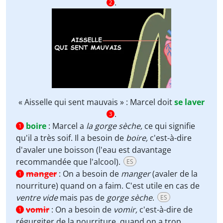
.
2
« Aisselle qui sent mauvais » : Marcel doit
se laver
.
3
boire
:
Marcel a
la gorge sèche,
ce qui signifie
1
qu'il a très soif. Il a besoin de
boire,
c'est-à-dire
d'avaler une boisson (l'eau est davantage
recommandée que l'alcool).
ES
manger
:
On a besoin de
manger
(avaler de la
1
nourriture) quand on a faim. C'est utile en cas de
ventre vide
mais pas de
gorge sèche
.
ES
vomir
:
On a besoin de
vomir,
c'est-à-dire de
1
régurgiter de la nourriture, quand on a trop