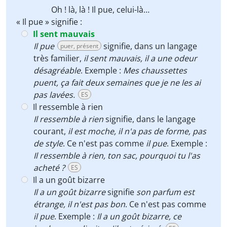
Oh ! là, là !
Il pue
, celui-là…
« Il pue » signifie :
Il sent mauvais
Il pue
signifie, dans un langage
puer, présent
très familier,
il sent mauvais,
il a une odeur
désagréable
. Exemple :
Mes chaussettes
puent, ça fait deux semaines que je ne les ai
pas lavées.
ES
Il ressemble à rien
Il ressemble à rien
signifie, dans le langage
courant,
il est moche, il n'a pas de forme, pas
de style
. Ce n'est pas comme
il pue
. Exemple :
Il ressemble à rien, ton sac, pourquoi tu l'as
acheté ?
ES
Il a un goût bizarre
Il a un goût bizarre
signifie
son parfum est
étrange,
il n'est pas bon
. Ce n'est pas comme
il pue
. Exemple :
Il a un goût bizarre, ce