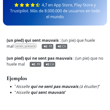
4,7 en App Store, Play Store y
Trustpilot. Más de 8.000.000 de usuarios en todo
el mundo
(un pied) qui sent mauvais
:
(un pie) que huele
mal
sentir, présent
FR
CA
(un pied) qui ne sent pas mauvais
:
(un pie) que no
huele mal
FR
CA
Ejemplos
"
Aisselle
qui ne sent pas mauvais
(à étudier)
"
"
Aisselle
qui sent mauvais
"