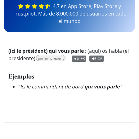
4,7 en App Store, Play Store y
Trustpilot. Más de 8.000.000 de usuarios en todo
el mundo
(ici le président) qui vous parle
:
(aquí) os habla (el
presidente)
parler, présent
FR
CA
Ejemplos
"
Ici le commandant de bord
qui vous parle
.
"