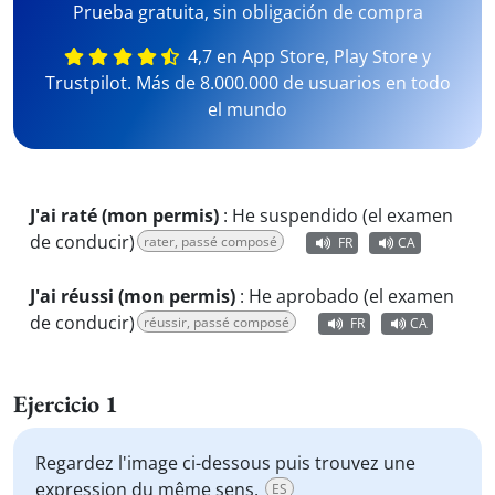
Prueba gratuita, sin obligación de compra
4,7 en App Store, Play Store y
Trustpilot. Más de 8.000.000 de usuarios en todo
el mundo
J'ai raté (mon permis)
:
He suspendido (el examen
de conducir)
rater, passé composé
FR
CA
J'ai réussi (mon permis)
:
He aprobado (el examen
de conducir)
réussir, passé composé
FR
CA
Ejercicio 1
Regardez l'image ci-dessous puis trouvez une
expression du même sens.
ES