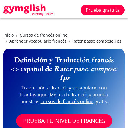
Prueba gratuita
Inicio
Cursos de francés online
Aprender vocabulario francés
Rater passe compose 1ps
Definición y Traducción francés
<> español de
Rater passe compose
1ps
Traducción al francés y vocabulario con
Frantastique. Mejora tu francés y prueba
nuestras
cursos de francés online
gratis.
PRUEBA TU NIVEL DE FRANCÉS