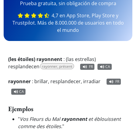
Prueba gratuita, sin obligación de compra
4,7 en App Store, Play Store y
Trustpilot. Más de 8.000.000 de usuarios en todo
el mundo
(les étoiles) rayonnent
:
(las estrellas)
resplandecen
rayonner, présent
FR
CA
rayonner
:
brillar, resplandecer, irradiar
FR
CA
Ejemplos
"
Vos Fleurs du Mal
rayonnent
et éblouissent
comme des étoiles.
"