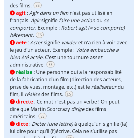
des films.
ES
agit
:
Agir dans un film
n’est pas utilisé en
1
français.
Agir
signifie
faire une action
ou
se
comporter
. Exemple :
Robert agit (= se comporte)
bêtement.
ES
acte
:
Acter
signifie
valider
et n’a rien à voir avec
1
le jeu d’un acteur. Exemple :
Votre embauche a
bien été actée.
C’est une tournure assez
administrative.
ES
réalise
:
Une personne qui a la responsabilité
2
de la fabrication d’un film (direction des acteurs,
prise de vues, montage, etc.) est le
réalisateur
du
film, il
réalise
des films.
ES
directe
:
Ce mot n’est pas un verbe ! On peut
2
dire que Martin Scorcrazy
dirige
des films
américains.
ES
dicte
:
Dicter (une lettre)
à quelqu’un signifie (la)
2
lui dire pour qu’il (l’)écrive. Cela ne s’utilise pas