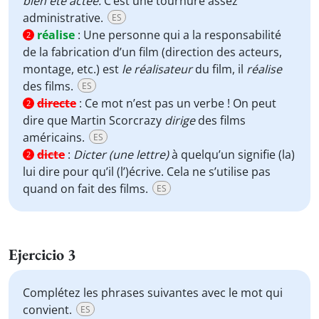
bien été actée.
C’est une tournure assez
administrative.
ES
réalise
:
Une personne qui a la responsabilité
2
de la fabrication d’un film (direction des acteurs,
montage, etc.) est
le réalisateur
du film, il
réalise
des films.
ES
directe
:
Ce mot n’est pas un verbe ! On peut
2
dire que Martin Scorcrazy
dirige
des films
américains.
ES
dicte
:
Dicter (une lettre)
à quelqu’un signifie (la)
2
lui dire pour qu’il (l’)écrive. Cela ne s’utilise pas
quand on fait des films.
ES
Ejercicio 3
Complétez les phrases suivantes avec le mot qui
convient.
ES