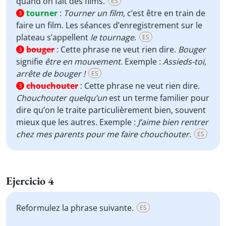
quand on fait des films.
ES
tourner
:
Tourner un film,
c’est être en train de
3
faire un film. Les séances d’enregistrement sur le
plateau s’appellent
le tournage
.
ES
bouger
:
Cette phrase ne veut rien dire.
Bouger
3
signifie
être en mouvement
. Exemple :
Assieds-toi,
arrête de bouger !
ES
chouchouter
:
Cette phrase ne veut rien dire.
3
Chouchouter quelqu’un
est un terme familier pour
dire qu’on le traite particulièrement bien, souvent
mieux que les autres. Exemple :
J’aime bien rentrer
chez mes parents pour me faire chouchouter.
ES
Ejercicio 4
Reformulez la phrase suivante.
ES