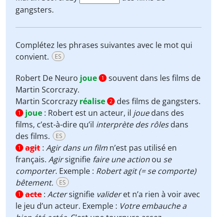
gangsters.
Complétez les phrases suivantes avec le mot qui
convient.
ES
Robert De Neuro
joue
souvent dans les films de
1
Martin Scorcrazy.
Martin Scorcrazy
réalise
des films de gangsters.
2
joue
:
Robert est un acteur, il
joue
dans des
1
films, c’est-à-dire qu’il
interprète des rôles
dans
des films.
ES
agit
:
Agir dans un film
n’est pas utilisé en
1
français.
Agir
signifie
faire une action
ou
se
comporter
. Exemple :
Robert agit (= se comporte)
bêtement.
ES
acte
:
Acter
signifie
valider
et n’a rien à voir avec
1
le jeu d’un acteur. Exemple :
Votre embauche a