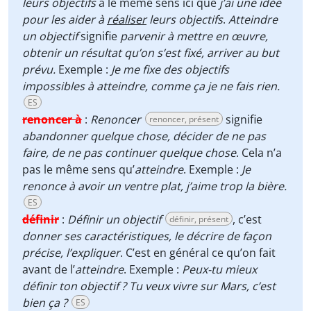
leurs objectifs
a le même sens ici que
j’ai une idée
pour les aider à
réaliser
leurs objectifs
.
Atteindre
un objectif
signifie
parvenir à mettre en œuvre,
obtenir un résultat qu’on s’est fixé, arriver au but
prévu.
Exemple :
Je me fixe des objectifs
impossibles à atteindre, comme ça je ne fais rien.
ES
renoncer à
:
Renoncer
signifie
renoncer, présent
abandonner quelque chose,
décider de ne pas
faire, de ne pas continuer quelque chose
. Cela n’a
pas le même sens qu’
atteindre
. Exemple :
Je
renonce à avoir un ventre plat, j’aime trop la bière.
ES
définir
:
Définir un objectif
, c’est
définir, présent
donner ses caractéristiques,
le décrire de façon
précise, l’expliquer
. C’est en général ce qu’on fait
avant de l’
atteindre
. Exemple :
Peux-tu mieux
définir ton objectif ? Tu veux vivre sur Mars, c’est
bien ça ?
ES