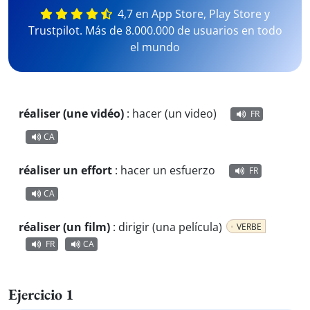
4,7 en App Store, Play Store y
Trustpilot. Más de 8.000.000 de usuarios en todo
el mundo
réaliser (une vidéo)
:
hacer (un video)
FR
CA
réaliser un effort
:
hacer un esfuerzo
FR
CA
réaliser (un film)
:
dirigir (una película)
VERBE
FR
CA
Ejercicio 1