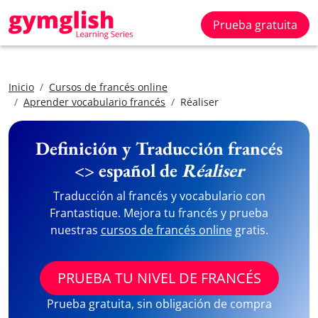
Prueba gratuita
Inicio
Cursos de francés online
Aprender vocabulario francés
Réaliser
Definición y Traducción francés
<> español de
Réaliser
Traducción al francés y vocabulario con
Frantastique. Mejora tu francés y prueba
nuestras
cursos de francés online
gratis.
PRUEBA TU NIVEL DE FRANCÉS
Prueba gratuita, sin obligación de compra