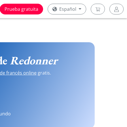
Prueba gratuita
Español
 de
Redonner
de francés online
gratis.
mundo