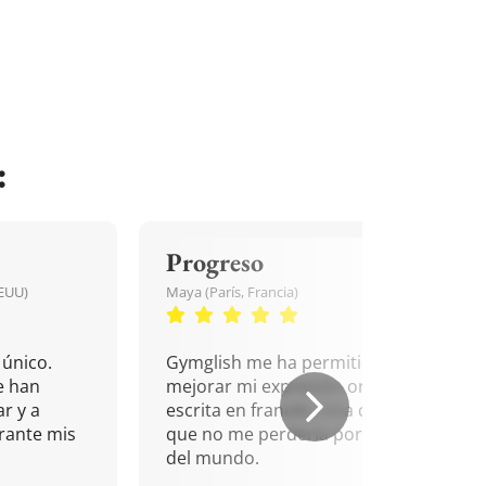
:
Progreso
EEUU)
Maya (París, Francia)
único.
Gymglish me ha permitido
e han
mejorar mi expresión oral y
r y a
escrita en francés. Una cita
rante mis
que no me perdería por nada
del mundo.