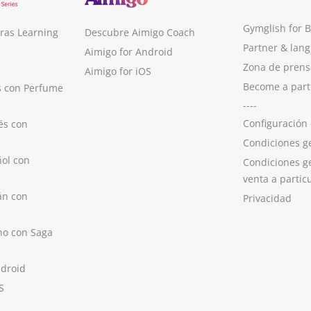
Gymglish for 
ras Learning
Descubre Aimigo Coach
Partner & lan
Aimigo for Android
Zona de prens
Aimigo for iOS
Become a part
s con Perfume
----
Configuración
és con
Condiciones g
ol con
Condiciones g
venta a partic
án con
Privacidad
no con Saga
ndroid
S