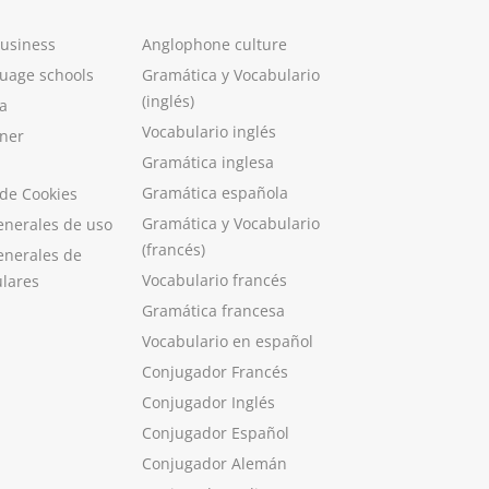
Business
Anglophone culture
guage schools
Gramática y Vocabulario
(inglés)
a
Vocabulario inglés
ner
Gramática inglesa
Gramática española
 de Cookies
Gramática y Vocabulario
enerales de uso
(francés)
enerales de
Vocabulario francés
ulares
Gramática francesa
Vocabulario en español
Conjugador Francés
Conjugador Inglés
Conjugador Español
Conjugador Alemán