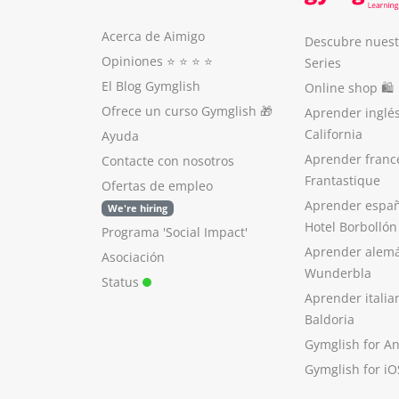
Acerca de Aimigo
Descubre nuest
Opiniones
⭐️ ⭐️ ⭐️ ⭐️
Series
El Blog Gymglish
Online shop 🛍
Ofrece un curso Gymglish
🎁
Aprender inglé
California
Ayuda
Aprender franc
Contacte con nosotros
Frantastique
Ofertas de empleo
Aprender españ
We're hiring
Hotel Borbollón
Programa 'Social Impact'
Aprender alem
Asociación
Wunderbla
Status
Aprender italia
Baldoria
Gymglish for A
Gymglish for iO