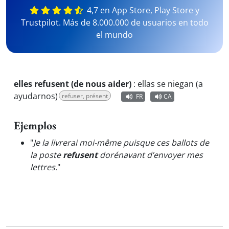
4,7 en App Store, Play Store y
Trustpilot. Más de 8.000.000 de usuarios en todo
el mundo
elles refusent (de nous aider)
:
ellas se niegan (a
ayudarnos)
refuser, présent
FR
CA
Ejemplos
"
Je la livrerai moi-même puisque ces ballots de
la poste
refusent
dorénavant d’envoyer mes
lettres.
"