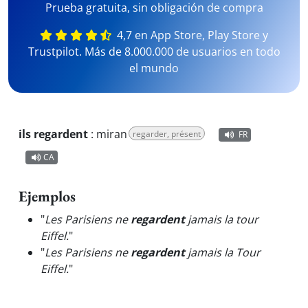
Prueba gratuita, sin obligación de compra
4,7 en App Store, Play Store y
Trustpilot. Más de 8.000.000 de usuarios en todo
el mundo
ils regardent
:
miran
regarder, présent
FR
CA
Ejemplos
"
Les Parisiens ne
regardent
jamais la tour
Eiffel.
"
"
Les Parisiens ne
regardent
jamais la Tour
Eiffel.
"