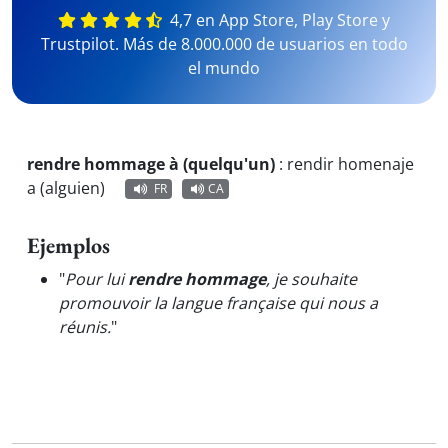
4,7 en App Store, Play Store y
Trustpilot. Más de 8.000.000 de usuarios en todo
el mundo
rendre hommage à (quelqu'un)
:
rendir homenaje
a (alguien)
FR
CA
Ejemplos
"
Pour lui
rendre hommage
, je souhaite
promouvoir la langue française qui nous a
réunis.
"