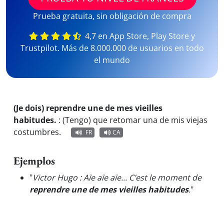
Prueba gratuita, sin obligación de compra
4,7 en App Store, Play Store y
Trustpilot. Más de 8.000.000 de usuarios en todo
el mundo
(Je dois) reprendre une de mes vieilles
habitudes.
:
(Tengo) que retomar una de mis viejas
costumbres.
FR
CA
Ejemplos
"
Victor Hugo : Aïe aïe aïe... C’est le moment de
reprendre une de mes vieilles habitudes
.
"