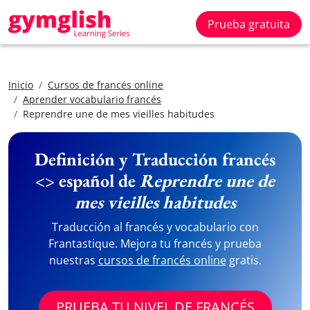
Prueba gratuita
Inicio
Cursos de francés online
Aprender vocabulario francés
Reprendre une de mes vieilles habitudes
Definición y Traducción francés
<> español de
Reprendre une de
mes vieilles habitudes
Traducción al francés y vocabulario con
Frantastique. Mejora tu francés y prueba
nuestras
cursos de francés online
gratis.
PRUEBA TU NIVEL DE FRANCÉS