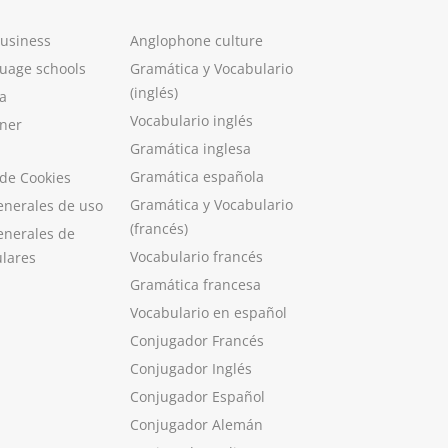
Business
Anglophone culture
guage schools
Gramática y Vocabulario
(inglés)
a
Vocabulario inglés
ner
Gramática inglesa
Gramática española
 de Cookies
Gramática y Vocabulario
enerales de uso
(francés)
enerales de
Vocabulario francés
ulares
Gramática francesa
Vocabulario en español
Conjugador Francés
Conjugador Inglés
Conjugador Español
Conjugador Alemán