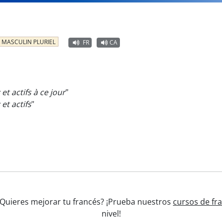
MASCULIN PLURIEL
FR
CA
et actifs à ce jour
"
et actifs
"
 ¿Quieres mejorar tu francés? ¡Prueba nuestros
cursos de fr
nivel!