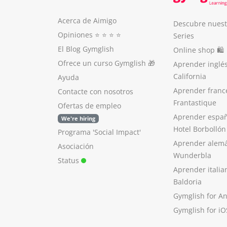
Acerca de Aimigo
Descubre nuest
Opiniones
⭐️ ⭐️ ⭐️ ⭐️
Series
El Blog Gymglish
Online shop 🛍
Ofrece un curso Gymglish
🎁
Aprender inglé
California
Ayuda
Aprender franc
Contacte con nosotros
Frantastique
Ofertas de empleo
Aprender españ
We're hiring
Hotel Borbollón
Programa 'Social Impact'
Aprender alem
Asociación
Wunderbla
Status
Aprender italia
Baldoria
Gymglish for A
Gymglish for iO