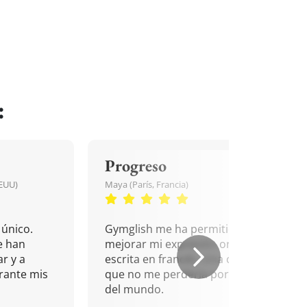
:
Progreso
EEUU)
Maya (París, Francia)
único.
Gymglish me ha permitido
e han
mejorar mi expresión oral y
r y a
escrita en francés. Una cita
rante mis
que no me perdería por nada
del mundo.