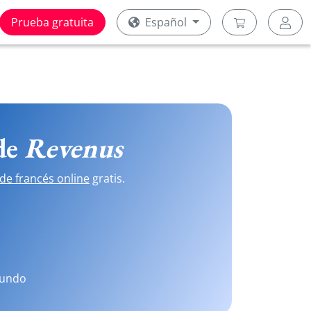
Prueba gratuita
Español
 de
Revenus
de francés online
gratis.
mundo