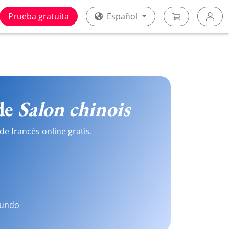
Prueba gratuita
Español
 de
Salon chinois
de francés online
gratis.
mundo