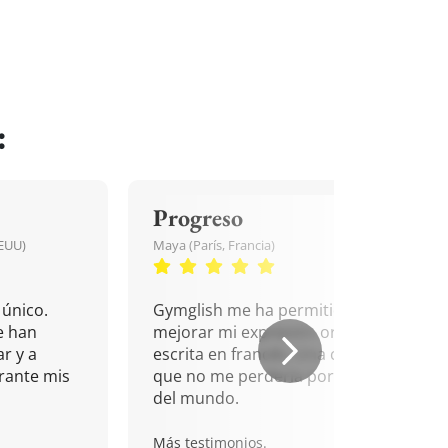
:
Progreso
EEUU)
Maya (París, Francia)
único.
Gymglish me ha permitido
e han
mejorar mi expresión oral y
r y a
escrita en francés. Una cita
rante mis
que no me perdería por nada
del mundo.
Más testimonios.