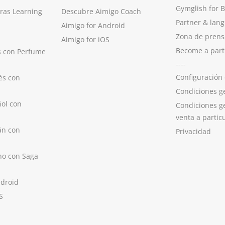
Gymglish for 
ras Learning
Descubre Aimigo Coach
Partner & lan
Aimigo for Android
Zona de prens
Aimigo for iOS
Become a part
s con Perfume
----
Configuración
és con
Condiciones g
ol con
Condiciones g
venta a partic
án con
Privacidad
no con Saga
ndroid
S