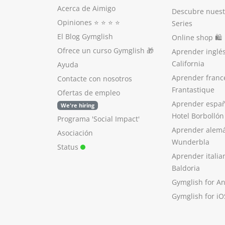
Acerca de Aimigo
Descubre nuest
Opiniones
⭐️ ⭐️ ⭐️ ⭐️
Series
El Blog Gymglish
Online shop 🛍
Ofrece un curso Gymglish
🎁
Aprender inglé
California
Ayuda
Aprender franc
Contacte con nosotros
Frantastique
Ofertas de empleo
Aprender españ
We're hiring
Hotel Borbollón
Programa 'Social Impact'
Aprender alem
Asociación
Wunderbla
Status
Aprender italia
Baldoria
Gymglish for A
Gymglish for iO