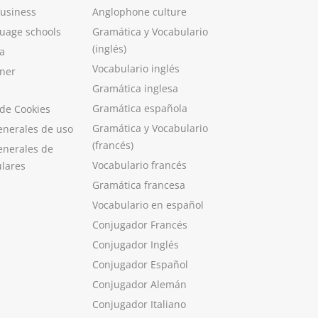
Business
Anglophone culture
guage schools
Gramática y Vocabulario
(inglés)
a
Vocabulario inglés
ner
Gramática inglesa
Gramática española
 de Cookies
Gramática y Vocabulario
enerales de uso
(francés)
enerales de
Vocabulario francés
ulares
Gramática francesa
Vocabulario en español
Conjugador Francés
Conjugador Inglés
Conjugador Español
Conjugador Alemán
Conjugador Italiano