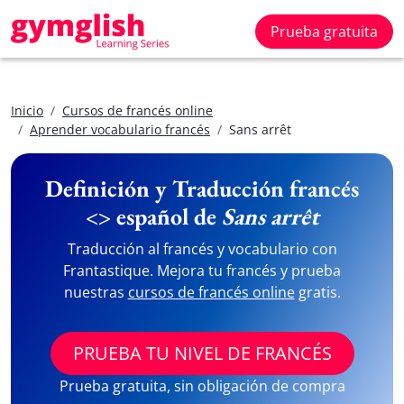
Prueba gratuita
Inicio
Cursos de francés online
Aprender vocabulario francés
Sans arrêt
Definición y Traducción francés
<> español de
Sans arrêt
Traducción al francés y vocabulario con
Frantastique. Mejora tu francés y prueba
nuestras
cursos de francés online
gratis.
PRUEBA TU NIVEL DE FRANCÉS
Prueba gratuita, sin obligación de compra