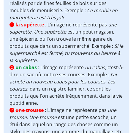
réalisés par de fines feuilles de bois sur des
meubles de menuiserie. Exemple :
Ce meuble en
marqueterie est très joli.
la supérette
:
L'image ne représente pas
une
1
supérette. Une supérette
est un petit magasin,
une épicerie, où l'on trouve le même genre de
produits que dans un supermarché. Exemple :
Si le
supermarché est fermé, tu trouveras du beurre à
la supérette.
un cabas
:
L'image représente
un cabas,
c'est-à-
2
dire un sac où mettre ses courses. Exemple :
J'ai
acheté un nouveau cabas pour les courses.
Les
courses,
dans un registre familier, ce sont les
produits que l'on achète fréquemment, dans la vie
quotidienne.
une trousse
:
L'image ne représente pas
une
2
trousse
.
Une trousse
est une petite sacoche, un
étui dans lequel on range des choses comme un
stylo, des crayons, une gomme, du maquillage, etc.