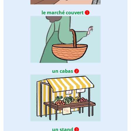
le marché couvert
1
un cabas
2
un stand
3