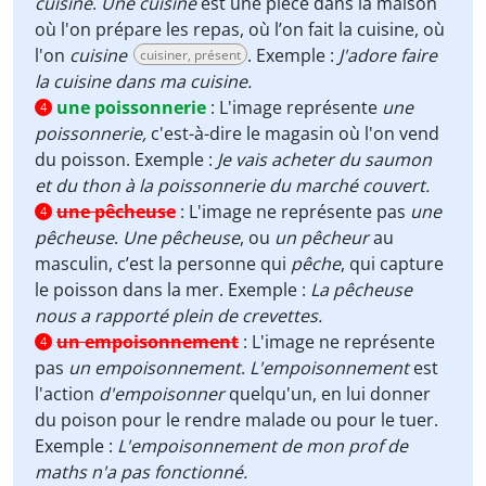
cuisine
.
Une cuisine
est une pièce dans la maison
où l'on prépare les repas, où l’on fait la cuisine, où
l'on
cuisine
. Exemple :
J'adore faire
cuisiner, présent
la cuisine dans ma cuisine.
une poissonnerie
:
L'image représente
une
4
poissonnerie,
c'est-à-dire le magasin où l'on vend
du poisson. Exemple :
Je vais acheter du saumon
et du thon à la poissonnerie du marché couvert.
une pêcheuse
:
L'image ne représente pas
une
4
pêcheuse
.
Une pêcheuse
, ou
un pêcheur
au
masculin, c’est la personne qui
pêche
, qui capture
le poisson dans la mer. Exemple :
La pêcheuse
nous a rapporté plein de crevettes.
un empoisonnement
:
L'image ne représente
4
pas
un empoisonnement
.
L'empoisonnement
est
l'action
d'empoisonner
quelqu'un, en lui donner
du poison pour le rendre malade ou pour le tuer.
Exemple :
L'empoisonnement de mon prof de
maths n'a pas fonctionné.