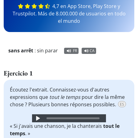
4,7 en App Store, Play Store y
Trustpilot. Más de 8.000.000 de usuarios en todo
el mundo
sans arrêt
:
sin parar
FR
CA
Ejercicio 1
Écoutez l'extrait. Connaissez-vous d'autres
expressions que
tout le temps
pour dire la même
chose ? Plusieurs bonnes réponses possibles.
ES
Audio
Player
« Si j'avais une chanson, je la chanterais
tout le
temps
. »