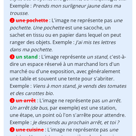
Exemple :
Prends mon surligneur jaune dans ma
trousse.
une pochette
:
L'image ne représente pas
une
2
pochette
.
Une pochette
est une sacoche, un
sachet en tissu ou en papier dans lequel on peut
ranger des objets. Exemple :
J'ai mis tes lettres
dans ma pochette.
un stand
:
L'image représente
un stand,
c'est-à-
3
dire un espace réservé à un marchand lors d'un
marché ou d'une exposition, avec généralement
une table et souvent une tente pour s'abriter.
Exemple :
Viens à mon stand, je vends des tomates
et des carottes bio.
un arrêt
:
L'image ne représente pas
un arrêt
.
3
Un arrêt (de bus,
par exemple) est une station,
une étape, un point où l'on s'arrête pour attendre.
Exemple :
Je descends au prochain arrêt, et toi ?
une cuisine
:
L'image ne représente pas
une
3