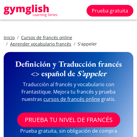
Prueba gratuita
Inicio
Cursos de francés online
Aprender vocabulario francés
S'appeler
Definición y Traducción francés
<> español de
S’appeler
Traducción al francés y vocabulario con
Frantastique. Mejora tu francés y prueba
nuestras
cursos de francés online
gratis.
PRUEBA TU NIVEL DE FRANCÉS
Prueba gratuita, sin obligación de compra