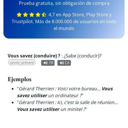
Prueba gratuita, sin obligación de compra
4,7 en App Store, Play Store y
Trustpilot. Más de 8.000.000 de usuarios en todo
el mundo
Vous savez (conduire) ?
:
¿Sabe (conducir)?
savoir, présent
FR
CA
Ejemplos
"
Gérard Therrien : Voici votre bureau...
Vous
savez utiliser
un ordinateur ?
"
"
Gérard Therrien : Ici, c’est la salle de réunion...
Vous savez utiliser
un minitel ?
"