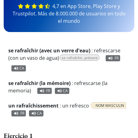
4,7 en App Store, Play Store y
Trustpilot. Más de 8.000.000 de usuarios en todo
el mundo
se rafraîchir (avec un verre d'eau)
:
refrescarse
(con un vaso de agua)
se rafraîchir, présent
FR
CA
se rafraîchir (la mémoire)
:
refrescarse (la
memoria)
FR
CA
un rafraîchissement
:
un refresco
NOM MASCULIN
FR
CA
Ejercicio 1