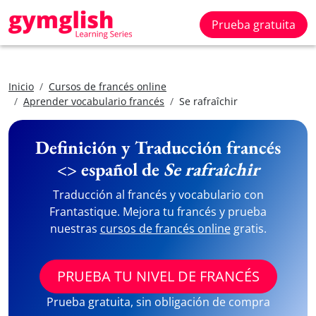
Prueba gratuita
Inicio
Cursos de francés online
Aprender vocabulario francés
Se rafraîchir
Definición y Traducción francés
<> español de
Se rafraîchir
Traducción al francés y vocabulario con
Frantastique. Mejora tu francés y prueba
nuestras
cursos de francés online
gratis.
PRUEBA TU NIVEL DE FRANCÉS
Prueba gratuita, sin obligación de compra