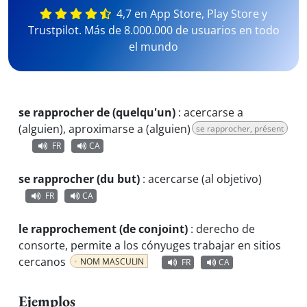
4,7 en App Store, Play Store y
Trustpilot. Más de 8.000.000 de usuarios en todo
el mundo
se rapprocher de (quelqu'un)
:
acercarse a
(alguien), aproximarse a (alguien)
se rapprocher, présent
FR
CA
se rapprocher (du but)
:
acercarse (al objetivo)
FR
CA
le rapprochement (de conjoint)
:
derecho de
consorte, permite a los cónyuges trabajar en sitios
cercanos
NOM MASCULIN
FR
CA
Ejemplos