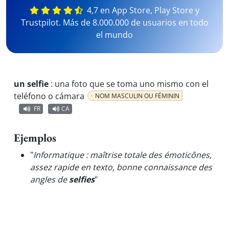
4,7 en App Store, Play Store y
Trustpilot. Más de 8.000.000 de usuarios en todo
el mundo
un selfie
:
una foto que se toma uno mismo con el
teléfono o cámara
NOM MASCULIN OU FÉMININ
FR
CA
Ejemplos
"
Informatique : maîtrise totale des émoticônes,
assez rapide en texto, bonne connaissance des
angles de
selfies
"