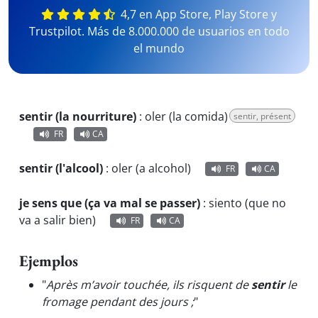
4,7 en App Store, Play Store y
Trustpilot. Más de 8.000.000 de usuarios en todo
el mundo
sentir (la nourriture)
:
oler (la comida)
sentir, présent
FR
CA
sentir (l'alcool)
:
oler (a alcohol)
FR
CA
je sens que (ça va mal se passer)
:
siento (que no
va a salir bien)
FR
CA
Ejemplos
"
Après m’avoir touchée, ils risquent de
sentir
le
fromage pendant des jours ;
"