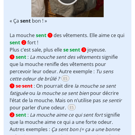
« Ça
sent
bon ! »
La mouche
sent
des vêtements. Elle aime ce qui
1
sent
fort !
2
Plus c’est sale, plus elle
se sent
joyeuse.
3
sent
:
La mouche sent des vêtements
signifie
1
que la mouche renifle des vêtements pour
percevoir leur odeur. Autre exemple :
Tu sens
cette odeur de brûlé ?
ES
se sent
:
On pourrait dire
la mouche se sent
1
fatiguée
ou
la mouche se sent bien
pour décrire
l’état de la mouche. Mais on n’utilise pas
se sentir
pour parler d’une odeur.
ES
sent
:
La mouche aime ce qui sent fort
signifie
2
que la mouche aime ce qui a une forte odeur.
Autres exemples :
Ça sent bon (= ça a une bonne