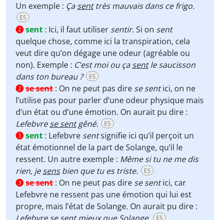
Un exemple :
Ça
sent
très mauvais dans ce frigo.
ES
sent
:
Ici, il faut utiliser
sentir
. Si on
sent
2
quelque chose, comme ici la transpiration, cela
veut dire qu’on dégage une odeur (agréable ou
non). Exemple :
C’est moi ou ça
sent
le saucisson
dans ton bureau ?
ES
se sent
:
On ne peut pas dire
se sent
ici, on ne
2
l’utilise pas pour parler d’une odeur physique mais
d’un état ou d’une émotion. On aurait pu dire :
Lefebvre
se sent
gêné.
ES
sent
:
Lefebvre
sent
signifie ici qu’il perçoit un
3
état émotionnel de la part de Solange, qu’il le
ressent. Un autre exemple :
Même si tu ne me dis
rien, je
sens
bien que tu es triste.
ES
se sent
:
On ne peut pas dire
se sent
ici, car
3
Lefebvre ne ressent pas une émotion qui lui est
propre, mais l’état de Solange. On aurait pu dire :
Lefebvre
se sent
mieux que Solange
.
ES