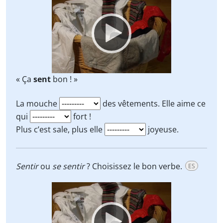
Player
« Ça
sent
bon ! »
La mouche
des vêtements. Elle aime ce
qui
fort !
Plus c’est sale, plus elle
joyeuse.
Sentir
ou
se sentir
? Choisissez le bon verbe.
ES
Video
Player