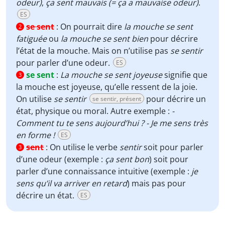
odeur)
,
ça sent mauvais (= ça a mauvaise odeur)
.
ES
se sent
:
On pourrait dire
la mouche se sent
2
fatiguée
ou
la mouche se sent bien
pour décrire
l’état de la mouche. Mais on n’utilise pas
se sentir
pour parler d’une odeur.
ES
se sent
:
La mouche se sent joyeuse
signifie que
3
la mouche est joyeuse, qu’elle ressent de la joie.
On utilise
se sentir
pour décrire un
se sentir, présent
état, physique ou moral. Autre exemple :
-
Comment tu te sens aujourd’hui ? - Je me sens très
en forme !
ES
sent
:
On utilise le verbe
sentir
soit pour parler
3
d’une odeur (exemple :
ça sent bon
) soit pour
parler d’une connaissance intuitive (exemple :
je
sens qu’il va arriver en retard
) mais pas pour
décrire un état.
ES