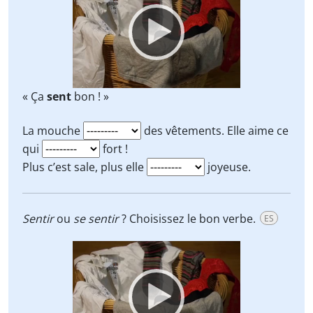
Player
« Ça
sent
bon ! »
La mouche
des vêtements. Elle aime ce
qui
fort !
Plus c’est sale, plus elle
joyeuse.
Sentir
ou
se sentir
? Choisissez le bon verbe.
ES
Video
Player