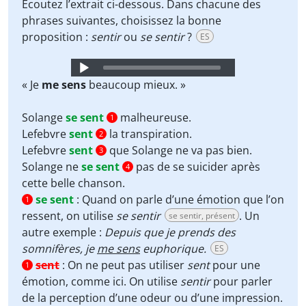
Écoutez l’extrait ci-dessous. Dans chacune des
phrases suivantes, choisissez la bonne
proposition :
sentir
ou
se sentir
?
ES
Audio
Player
« Je
me sens
beaucoup mieux. »
Solange
se sent
malheureuse.
1
Lefebvre
sent
la transpiration.
2
Lefebvre
sent
que Solange ne va pas bien.
3
Solange ne
se sent
pas de se suicider après
4
cette belle chanson.
se sent
:
Quand on parle d’une émotion que l’on
1
ressent, on utilise
se sentir
. Un
se sentir, présent
autre exemple :
Depuis que je prends des
somnifères, je
me sens
euphorique.
ES
sent
:
On ne peut pas utiliser
sent
pour une
1
émotion, comme ici. On utilise
sentir
pour parler
de la perception d’une odeur ou d’une impression.