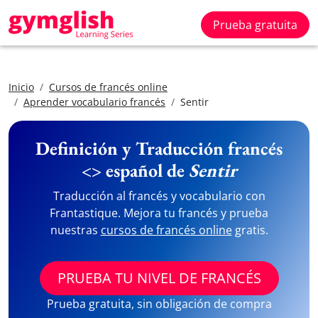
Prueba gratuita
Inicio
Cursos de francés online
Aprender vocabulario francés
Sentir
Definición y Traducción francés
<> español de
Sentir
Traducción al francés y vocabulario con
Frantastique. Mejora tu francés y prueba
nuestras
cursos de francés online
gratis.
PRUEBA TU NIVEL DE FRANCÉS
Prueba gratuita, sin obligación de compra