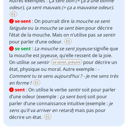
Autres exemples :
Ça sent bon (= ça a une bonne
odeur)
,
ça sent mauvais (= ça a mauvaise odeur)
.
ES
se sent
:
On pourrait dire
la mouche se sent
2
fatiguée
ou
la mouche se sent bien
pour décrire
l’état de la mouche. Mais on n’utilise pas
se sentir
pour parler d’une odeur.
ES
se sent
:
La mouche se sent joyeuse
signifie que
3
la mouche est joyeuse, qu’elle ressent de la joie.
On utilise
se sentir
pour décrire un
se sentir, présent
état, physique ou moral. Autre exemple :
-
Comment tu te sens aujourd’hui ? - Je me sens très
en forme !
ES
sent
:
On utilise le verbe
sentir
soit pour parler
3
d’une odeur (exemple :
ça sent bon
) soit pour
parler d’une connaissance intuitive (exemple :
je
sens qu’il va arriver en retard
) mais pas pour
décrire un état.
ES