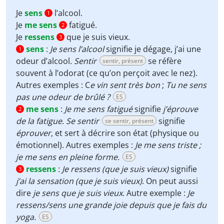
Je
sens
l’alcool.
1
Je
me sens
fatigué.
2
Je
ressens
que je suis vieux.
3
sens
:
Je sens l’alcool
signifie je dégage, j’ai une
1
odeur d’alcool.
Sentir
se réfère
sentir, présent
souvent à l’odorat (ce qu’on perçoit avec le nez).
Autres exemples : C
e vin sent très bon
;
Tu ne sens
pas une odeur de brûlé ?
ES
me sens
:
Je me sens fatigué
signifie
j’éprouve
2
de la fatigue
.
Se sentir
signifie
se sentir, présent
éprouver
, et sert à décrire son état (physique ou
émotionnel). Autres exemples :
Je me sens triste ;
je me sens en pleine forme.
ES
ressens
:
Je ressens (que je suis vieux)
signifie
3
j’ai la sensation (que je suis vieux)
. On peut aussi
dire
je sens que je suis vieux
. Autre exemple :
Je
ressens/sens une grande joie depuis que je fais du
yoga.
ES