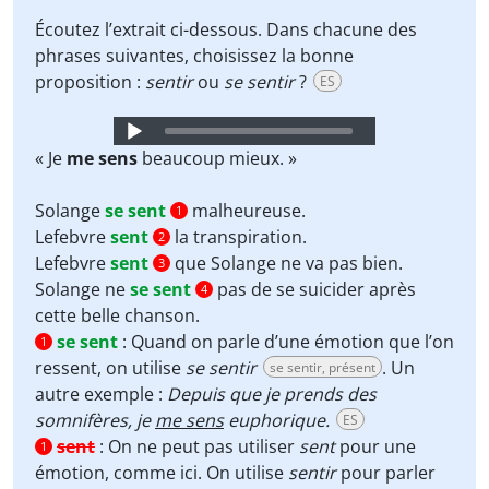
Écoutez l’extrait ci-dessous. Dans chacune des
phrases suivantes, choisissez la bonne
proposition :
sentir
ou
se sentir
?
ES
Audio
Player
« Je
me sens
beaucoup mieux. »
Solange
se sent
malheureuse.
1
Lefebvre
sent
la transpiration.
2
Lefebvre
sent
que Solange ne va pas bien.
3
Solange ne
se sent
pas de se suicider après
4
cette belle chanson.
se sent
:
Quand on parle d’une émotion que l’on
1
ressent, on utilise
se sentir
. Un
se sentir, présent
autre exemple :
Depuis que je prends des
somnifères, je
me sens
euphorique.
ES
sent
:
On ne peut pas utiliser
sent
pour une
1
émotion, comme ici. On utilise
sentir
pour parler