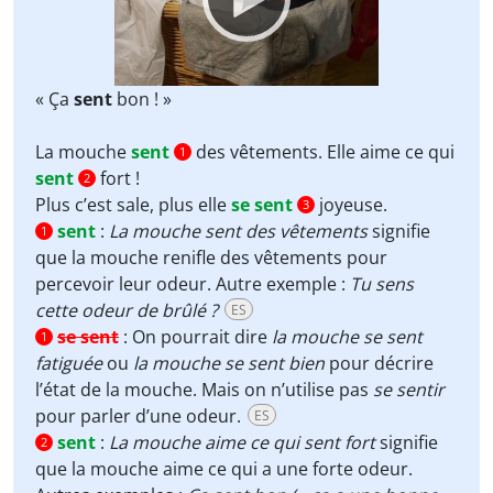
« Ça
sent
bon ! »
La mouche
sent
des vêtements. Elle aime ce qui
1
sent
fort !
2
Plus c’est sale, plus elle
se sent
joyeuse.
3
sent
:
La mouche sent des vêtements
signifie
1
que la mouche renifle des vêtements pour
percevoir leur odeur. Autre exemple :
Tu sens
cette odeur de brûlé ?
ES
se sent
:
On pourrait dire
la mouche se sent
1
fatiguée
ou
la mouche se sent bien
pour décrire
l’état de la mouche. Mais on n’utilise pas
se sentir
pour parler d’une odeur.
ES
sent
:
La mouche aime ce qui sent fort
signifie
2
que la mouche aime ce qui a une forte odeur.