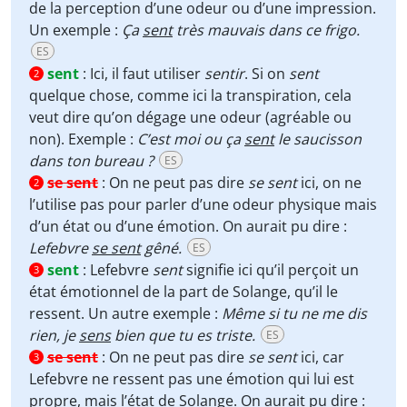
de la perception d’une odeur ou d’une impression.
Un exemple :
Ça
sent
très mauvais dans ce frigo.
ES
sent
:
Ici, il faut utiliser
sentir
. Si on
sent
2
quelque chose, comme ici la transpiration, cela
veut dire qu’on dégage une odeur (agréable ou
non). Exemple :
C’est moi ou ça
sent
le saucisson
dans ton bureau ?
ES
se sent
:
On ne peut pas dire
se sent
ici, on ne
2
l’utilise pas pour parler d’une odeur physique mais
d’un état ou d’une émotion. On aurait pu dire :
Lefebvre
se sent
gêné.
ES
sent
:
Lefebvre
sent
signifie ici qu’il perçoit un
3
état émotionnel de la part de Solange, qu’il le
ressent. Un autre exemple :
Même si tu ne me dis
rien, je
sens
bien que tu es triste.
ES
se sent
:
On ne peut pas dire
se sent
ici, car
3
Lefebvre ne ressent pas une émotion qui lui est
propre, mais l’état de Solange. On aurait pu dire :