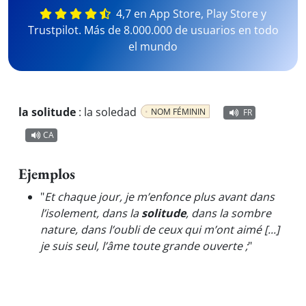
4,7 en App Store, Play Store y
Trustpilot. Más de 8.000.000 de usuarios en todo
el mundo
la solitude
:
la soledad
NOM FÉMININ
FR
CA
Ejemplos
"
Et chaque jour, je m’enfonce plus avant dans
l’isolement, dans la
solitude
, dans la sombre
nature, dans l’oubli de ceux qui m’ont aimé [...]
je suis seul, l’âme toute grande ouverte ;
"