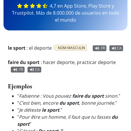
4,7 en App Store, Play Store y
Trustpilot. Más de 8.000.000 de usuarios en todo
el mundo
le sport
:
el deporte
NOM MASCULIN
FR
CA
faire du sport
:
hacer deporte, practicar deporte
FR
CA
Ejemplos
"
Fabienne : Vous pouvez
faire du sport
sinon.
"
"
C’est bien, encore
du sport
, bonne journée.
"
"
Je déteste
le sport
.
"
"
Pour être un homme, il faut que tu fasses
du
sport
"