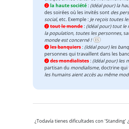
la haute société
:
(Idéal pour) la ha
2
des soirées où les invités sont
des pers
social,
etc
.
Exemple :
Je reçois toutes 
tout le monde
:
(Idéal pour) tout l
2
la population, toutes les personnes,
sa
monde est concerné !
ES
les banquiers
:
(Idéal pour) les ban
2
personnes qui travaillent dans les ban
des mondialistes
:
(Idéal pour) les 
2
partisan du
mondialisme,
doctrine qui 
les humains aient accès au même mode
¿Todavía tienes dificultades con 'Standing'