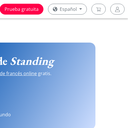
Prueba gratuita
Español
 de
Standing
de francés online
gratis.
mundo