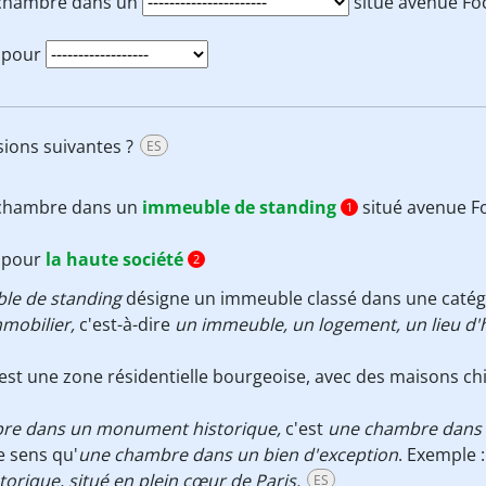
chambre dans un
situé avenue Fo
l pour
sions suivantes ?
ES
chambre dans un
immeuble de standing
situé avenue F
1
l pour
la haute société
2
le de standing
désigne un immeuble classé dans une catégo
mobilier,
c'est-à-dire
un immeuble, un logement, un lieu d'
c'est une zone résidentielle bourgeoise, avec des maisons ch
re dans un monument historique,
c'est
une chambre dans un
e sens qu'
une chambre dans un bien d'exception
. Exemple 
rique, situé en plein cœur de Paris.
ES