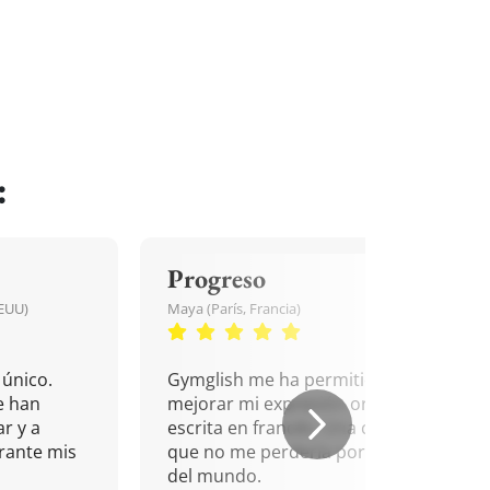
:
Progreso
EEUU)
Maya (París, Francia)
único.
Gymglish me ha permitido
e han
mejorar mi expresión oral y
r y a
escrita en francés. Una cita
rante mis
que no me perdería por nada
del mundo.