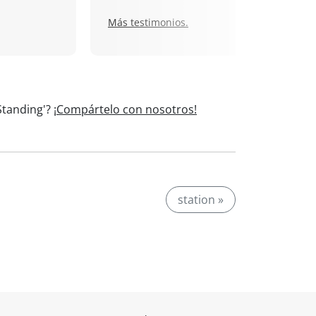
Más testimonios.
Standing'?
¡Compártelo con nosotros!
station »