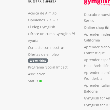
NUESTRA EMPRESA
Acerca de Aimigo
Descubre nuest
Opiniones
⭐️ ⭐️ ⭐️ ⭐️
Series
El Blog Gymglish
Online shop 🛍
Ofrece un curso Gymglish
🎁
Aprender inglé
California
Ayuda
Aprender franc
Contacte con nosotros
Frantastique
Ofertas de empleo
Aprender españ
We're hiring
Hotel Borbollón
Programa 'Social Impact'
Aprender alem
Asociación
Wunderbla
Status
Aprender italia
Baldoria
Gymglish for A
Gymglish for iO