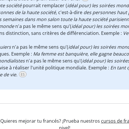
ute société
pourrait remplacer (
idéal pour) les soirées mon
onnes de la haute société
, c'est-à-dire
des personnes haut p
les semaines dans mon salon toute la haute société parisie
e monde
n'a pas le même sens qu'(
idéal pour) les soirées m
ns distinction, sans critères de différenciation. Exemple :
Ve
quiers
n'a pas le même sens qu'(
idéal pour) les soirées mon
ques. Exemple :
Ma femme est banquière, elle gagne beauco
mondialistes
n'a pas le même sens qu'(
idéal pour) les soiré
vise à réaliser l'unité politique mondiale. Exemple :
En tant 
 de vie.
ES
 ¿Quieres mejorar tu francés? ¡Prueba nuestros
cursos de fr
nivel!