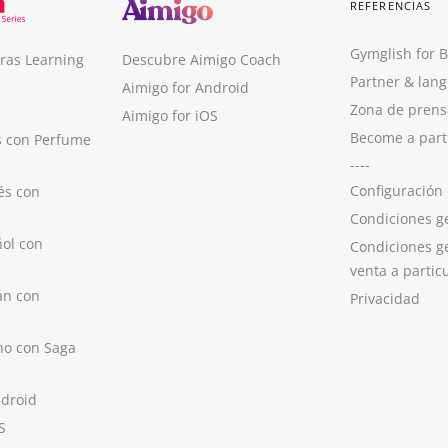
REFERENCIAS
Gymglish for 
ras Learning
Descubre Aimigo Coach
Partner & lan
Aimigo for Android
Zona de prens
Aimigo for iOS
Become a part
s con Perfume
----
Configuración
és con
Condiciones g
ol con
Condiciones g
venta a partic
án con
Privacidad
no con Saga
ndroid
S