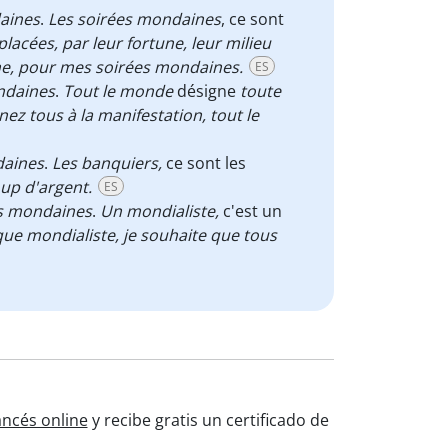
daines
.
Les soirées mondaines
, ce sont
lacées, par leur fortune, leur milieu
nne, pour mes soirées mondaines.
ES
ondaines
.
Tout le monde
désigne
toute
nez tous à la manifestation, tout le
daines
.
Les banquiers,
ce sont les
up d'argent.
ES
es mondaines
.
Un mondialiste,
c'est un
que mondialiste, je souhaite que tous
ancés online
y recibe gratis un certificado de