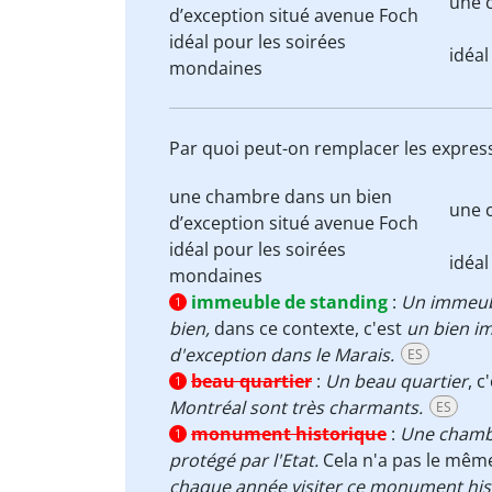
une 
d’exception
situé avenue Foch
idéal pour
les soirées
idéa
mondaines
Par quoi peut-on remplacer les expres
une chambre dans
un
bien
une 
d’exception
situé avenue Foch
idéal pour
les soirées
idéa
mondaines
immeuble de standing
:
Un immeub
1
bien,
dans ce contexte, c'est
un bien im
d'exception dans le Marais.
ES
beau quartier
:
Un beau quartier
, 
1
Montréal sont très charmants.
ES
monument historique
:
Une chamb
1
protégé par l'Etat.
Cela n'a pas le mêm
chaque année visiter ce monument histo