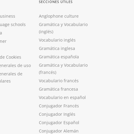
SECCIONES ÚTILES
Business
Anglophone culture
guage schools
Gramática y Vocabulario
(inglés)
a
Vocabulario inglés
ner
Gramática inglesa
Gramática española
 de Cookies
Gramática y Vocabulario
enerales de uso
(francés)
enerales de
Vocabulario francés
ulares
Gramática francesa
Vocabulario en español
Conjugador Francés
Conjugador Inglés
Conjugador Español
Conjugador Alemán