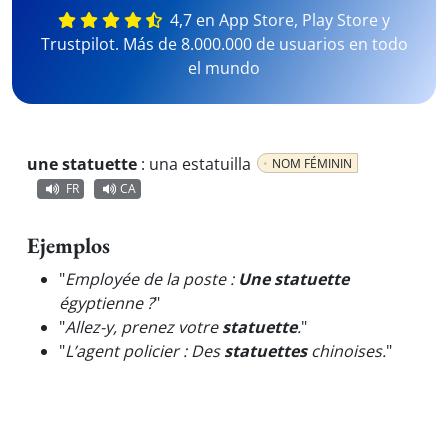
4,7 en App Store, Play Store y
Trustpilot. Más de 8.000.000 de usuarios en todo
el mundo
une statuette
:
una estatuilla
NOM FÉMININ
FR
CA
Ejemplos
"
Employée de la poste :
Une statuette
égyptienne ?
"
"
Allez-y, prenez votre
statuette
.
"
"
L’agent policier : Des
statuettes
chinoises.
"