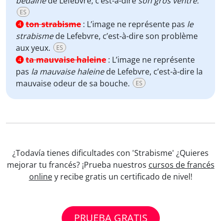
bedaine
de Lefebvre, c’est-à-dire
son gros ventre.
ES
ton strabisme
:
L’image ne représente pas
le
4
strabisme
de Lefebvre, c’est-à-dire son problème
aux yeux.
ES
ta mauvaise haleine
:
L’image ne représente
4
pas
la mauvaise haleine
de Lefebvre, c’est-à-dire la
mauvaise odeur de sa bouche.
ES
¿Todavía tienes dificultades con 'Strabisme' ¿Quieres
mejorar tu francés? ¡Prueba nuestros
cursos de francés
online
y recibe gratis un certificado de nivel!
PRUEBA GRATIS