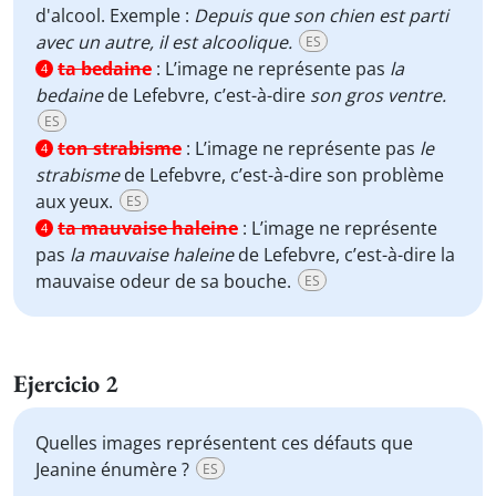
d'alcool. Exemple :
Depuis que son chien est parti
avec un autre, il est alcoolique.
ES
ta bedaine
:
L’image ne représente pas
la
4
bedaine
de Lefebvre, c’est-à-dire
son gros ventre.
ES
ton strabisme
:
L’image ne représente pas
le
4
strabisme
de Lefebvre, c’est-à-dire son problème
aux yeux.
ES
ta mauvaise haleine
:
L’image ne représente
4
pas
la mauvaise haleine
de Lefebvre, c’est-à-dire la
mauvaise odeur de sa bouche.
ES
Ejercicio 2
Quelles images représentent ces défauts que
Jeanine énumère ?
ES