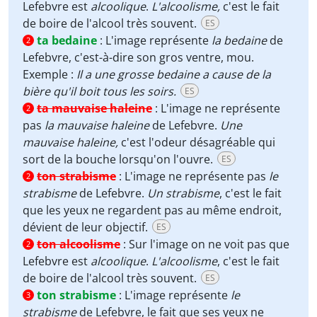
Lefebvre est
alcoolique
.
L'alcoolisme,
c'est le fait
de boire de l'alcool très souvent.
ES
ta bedaine
:
L'image représente
la bedaine
de
2
Lefebvre, c'est-à-dire son gros ventre, mou.
Exemple :
Il a une grosse bedaine a cause de la
bière qu'il boit tous les soirs.
ES
ta mauvaise haleine
:
L'image ne représente
2
pas
la mauvaise haleine
de Lefebvre.
Une
mauvaise haleine,
c'est l'odeur désagréable qui
sort de la bouche lorsqu'on l'ouvre.
ES
ton strabisme
:
L'image ne représente pas
le
2
strabisme
de Lefebvre.
Un strabisme
, c'est le fait
que les yeux ne regardent pas au même endroit,
dévient de leur objectif.
ES
ton alcoolisme
:
Sur l'image on ne voit pas que
2
Lefebvre est
alcoolique
.
L'alcoolisme
, c'est le fait
de boire de l'alcool très souvent.
ES
ton strabisme
:
L'image représente
le
3
strabisme
de Lefebvre, le fait que ses yeux ne