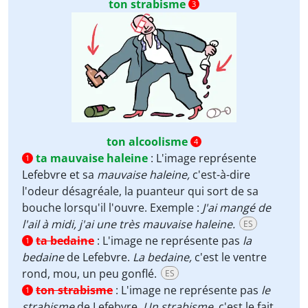
ton strabisme
3
ton alcoolisme
4
ta mauvaise haleine
:
L'image représente
1
Lefebvre et sa
mauvaise haleine,
c'est-à-dire
l'odeur désagréale, la puanteur qui sort de sa
bouche lorsqu'il l'ouvre. Exemple :
J'ai mangé de
l'ail à midi, j'ai une très mauvaise haleine.
ES
ta bedaine
:
L'image ne représente pas
la
1
bedaine
de Lefebvre.
La bedaine,
c'est le ventre
rond, mou, un peu gonflé.
ES
ton strabisme
:
L'image ne représente pas
le
1
strabisme
de Lefebvre.
Un strabisme,
c'est le fait