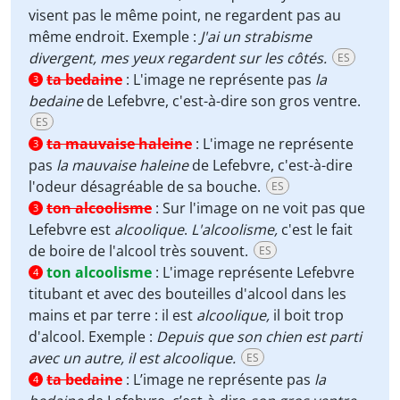
visent pas le même point, ne regardent pas au
même endroit. Exemple :
J'ai un strabisme
divergent, mes yeux regardent sur les côtés.
ES
ta bedaine
:
L'image ne représente pas
la
3
bedaine
de Lefebvre, c'est-à-dire son gros ventre.
ES
ta mauvaise haleine
:
L'image ne représente
3
pas
la mauvaise haleine
de Lefebvre, c'est-à-dire
l'odeur désagréable de sa bouche.
ES
ton alcoolisme
:
Sur l'image on ne voit pas que
3
Lefebvre est
alcoolique
.
L'alcoolisme,
c'est le fait
de boire de l'alcool très souvent.
ES
ton alcoolisme
:
L'image représente Lefebvre
4
titubant et avec des bouteilles d'alcool dans les
mains et par terre : il est
alcoolique,
il boit trop
d'alcool. Exemple :
Depuis que son chien est parti
avec un autre, il est alcoolique.
ES
ta bedaine
:
L’image ne représente pas
la
4