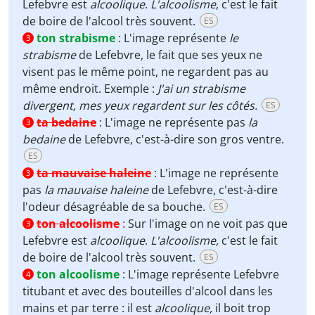
Lefebvre est
alcoolique
.
L'alcoolisme
, c'est le fait
de boire de l'alcool très souvent.
ES
ton strabisme
:
L'image représente
le
3
strabisme
de Lefebvre, le fait que ses yeux ne
visent pas le même point, ne regardent pas au
même endroit. Exemple :
J'ai un strabisme
divergent, mes yeux regardent sur les côtés.
ES
ta bedaine
:
L'image ne représente pas
la
3
bedaine
de Lefebvre, c'est-à-dire son gros ventre.
ES
ta mauvaise haleine
:
L'image ne représente
3
pas
la mauvaise haleine
de Lefebvre, c'est-à-dire
l'odeur désagréable de sa bouche.
ES
ton alcoolisme
:
Sur l'image on ne voit pas que
3
Lefebvre est
alcoolique
.
L'alcoolisme,
c'est le fait
de boire de l'alcool très souvent.
ES
ton alcoolisme
:
L'image représente Lefebvre
4
titubant et avec des bouteilles d'alcool dans les
mains et par terre : il est
alcoolique,
il boit trop