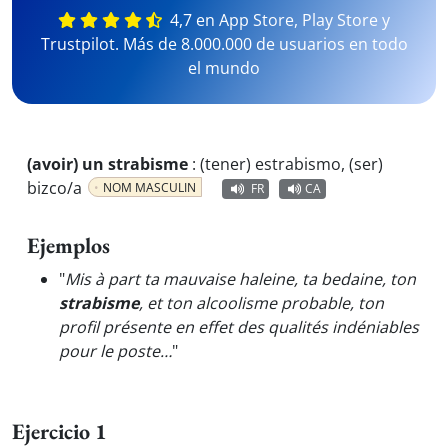
4,7 en App Store, Play Store y
Trustpilot. Más de 8.000.000 de usuarios en todo
el mundo
(avoir) un strabisme
:
(tener) estrabismo, (ser)
bizco/a
NOM MASCULIN
FR
CA
Ejemplos
"
Mis à part ta mauvaise haleine, ta bedaine, ton
strabisme
, et ton alcoolisme probable, ton
profil présente en effet des qualités indéniables
pour le poste…
"
Ejercicio 1