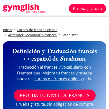
Prueba gratuita
Inicio
Cursos de francés online
Aprender vocabulario francés
Strabisme
Definición y Traducción francés
<> español de
Strabisme
Traducción al francés y vocabulario con
Frantastique. Mejora tu francés y prueba
nuestras
cursos de francés online
gratis.
PRUEBA TU NIVEL DE FRANCÉS
Prueba gratuita, sin obligación de compra