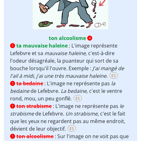
ton alcoolisme
4
ta mauvaise haleine
:
L'image représente
1
Lefebvre et sa
mauvaise haleine,
c'est-à-dire
l'odeur désagréale, la puanteur qui sort de sa
bouche lorsqu'il l'ouvre. Exemple :
J'ai mangé de
l'ail à midi, j'ai une très mauvaise haleine.
ES
ta bedaine
:
L'image ne représente pas
la
1
bedaine
de Lefebvre.
La bedaine,
c'est le ventre
rond, mou, un peu gonflé.
ES
ton strabisme
:
L'image ne représente pas
le
1
strabisme
de Lefebvre.
Un strabisme,
c'est le fait
que les yeux ne regardent pas au même endroit,
dévient de leur objectif.
ES
ton alcoolisme
:
Sur l'image on ne voit pas que
1