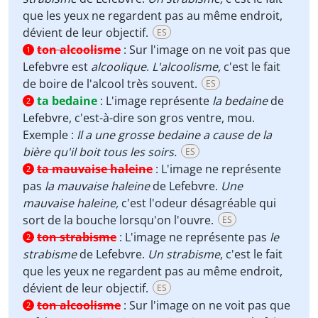
que les yeux ne regardent pas au même endroit,
dévient de leur objectif.
ES
ton alcoolisme
:
Sur l'image on ne voit pas que
1
Lefebvre est
alcoolique
.
L'alcoolisme,
c'est le fait
de boire de l'alcool très souvent.
ES
ta bedaine
:
L'image représente
la bedaine
de
2
Lefebvre, c'est-à-dire son gros ventre, mou.
Exemple :
Il a une grosse bedaine a cause de la
bière qu'il boit tous les soirs.
ES
ta mauvaise haleine
:
L'image ne représente
2
pas
la mauvaise haleine
de Lefebvre.
Une
mauvaise haleine,
c'est l'odeur désagréable qui
sort de la bouche lorsqu'on l'ouvre.
ES
ton strabisme
:
L'image ne représente pas
le
2
strabisme
de Lefebvre.
Un strabisme
, c'est le fait
que les yeux ne regardent pas au même endroit,
dévient de leur objectif.
ES
ton alcoolisme
:
Sur l'image on ne voit pas que
2