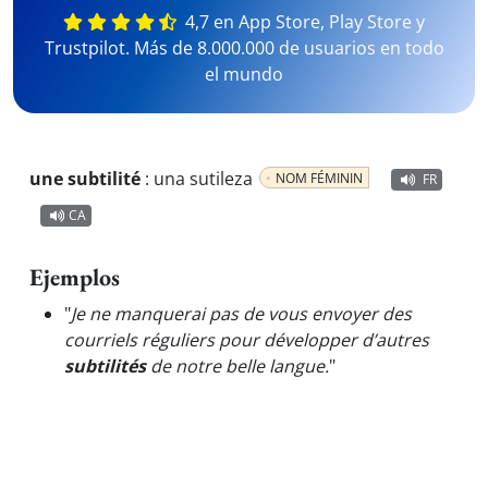
4,7 en App Store, Play Store y
Trustpilot. Más de 8.000.000 de usuarios en todo
el mundo
une subtilité
:
una sutileza
NOM FÉMININ
FR
CA
Ejemplos
"
Je ne manquerai pas de vous envoyer des
courriels réguliers pour développer d’autres
subtilités
de notre belle langue.
"