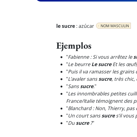
le sucre
:
azúcar
NOM MASCULIN
Ejemplos
"
Fabienne : Si vous arrêtez le
s
"
Le beurre
Le sucre
Et les œufs
"
Puis il va ramasser les grains
"
L’avaler sans
sucre
, très chic
"
Sans
sucre
.
"
"
Les innombrables petites cuill
France/Italie témoignent des p
"
Blanchard : Non, Thierry, pas
"
Un court sans
sucre
s’il vous p
"
Du
sucre
?
"