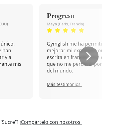
Progreso
EEUU)
Maya (París, Francia)
único.
Gymglish me ha permitido
e han
mejorar mi expresión oral y
r y a
escrita en francés. Una cita
rante mis
que no me perdería por nada
del mundo.
Más testimonios.
 'Sucre'?
¡Compártelo con nosotros!