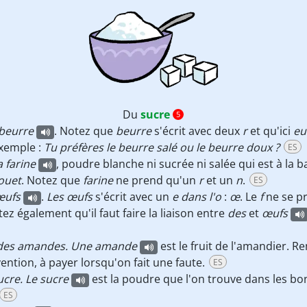
Du
sucre
5
beurre
. Notez que
beurre
s'écrit avec deux
r
et qu'ici
eu
Exemple :
Tu préfères le beurre salé ou le beurre doux ?
ES
a farine
, poudre blanche ni sucrée ni salée qui est à la 
fouet
. Notez que
farine
ne prend qu'un
r
et un
n
.
ES
œufs
.
Les œufs
s'écrit avec un
e dans l'o
:
œ
. Le
f
ne se pr
tez également qu'il faut faire la liaison entre
des
et
œufs
des
amandes. Une amande
est le fruit de l'amandier. 
vention, à payer lorsqu'on fait une faute.
ES
ucre. Le sucre
est la poudre que l'on trouve dans les b
ES