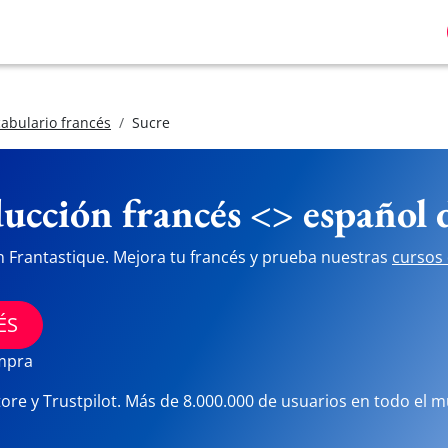
abulario francés
Sucre
ucción francés <> español
n Frantastique. Mejora tu francés y prueba nuestras
cursos 
ÉS
ompra
tore y Trustpilot. Más de 8.000.000 de usuarios en todo el 