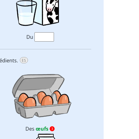
Du
rédients.
ES
Des
œufs
3