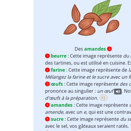
Des
amandes
4
beurre
:
Cette image représente
du
1
des tartines, ou est utilisé en cuisine. 
farine
:
Cette image représente de
l
2
Mélangez la farine et le sucre avec un 
œufs
:
Cette image représente
des
3
prononce au singulier :
un œuf
. No
d'œufs à la préparation.
ES
amandes
:
Cette image représente
4
amende,
avec un
e
, qui est une contra
sucre
:
Cette image représente
du
s
5
avec le sel, vos gâteaux seraient ratés.