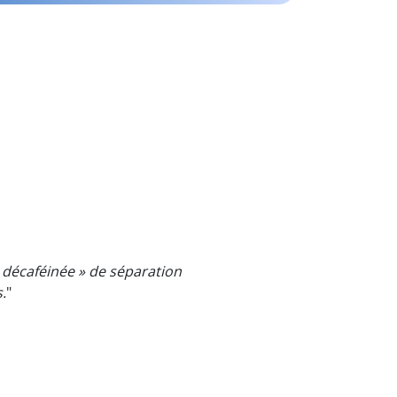
e décaféinée » de séparation
.
"