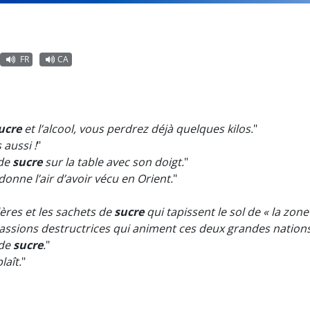
FR
CA
ucre
et l’alcool, vous perdrez déjà quelques kilos.
"
 aussi !
"
 de
sucre
sur la table avec son doigt.
"
, donne l’air d’avoir vécu en Orient.
"
ères et les sachets de
sucre
qui tapissent le sol de « la zon
assions destructrices qui animent ces deux grandes nations
 de
sucre
.
"
laît.
"