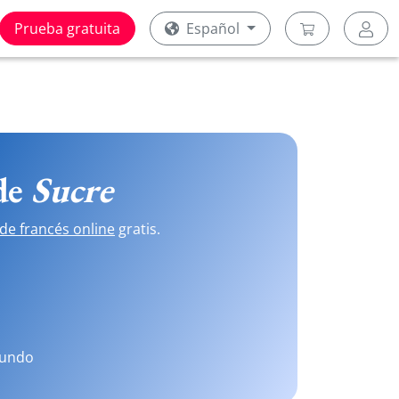
Prueba gratuita
Español
 de
Sucre
de francés online
gratis.
mundo