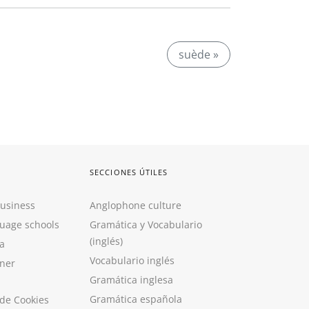
suède »
SECCIONES ÚTILES
Business
Anglophone culture
guage schools
Gramática y Vocabulario
(inglés)
a
Vocabulario inglés
ner
Gramática inglesa
Gramática española
 de Cookies