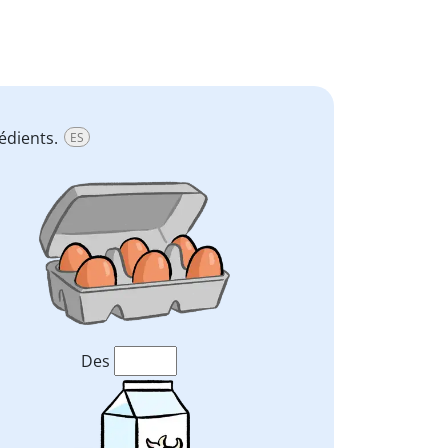
rédients.
ES
Des