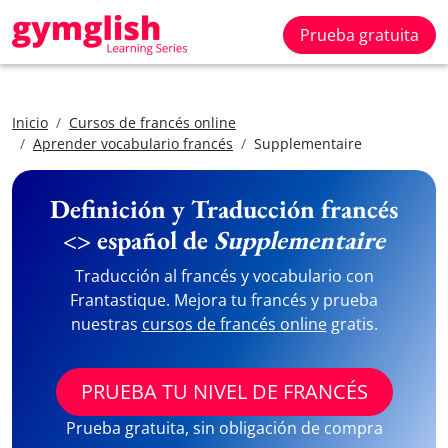
Prueba gratuita
Inicio
Cursos de francés online
Aprender vocabulario francés
Supplementaire
Definición y Traducción francés
<> español de
Supplementaire
Traducción al francés y vocabulario con
Frantastique. Mejora tu francés y prueba
nuestras
cursos de francés online
gratis.
PRUEBA TU NIVEL DE FRANCÉS
Prueba gratuita, sin obligación de compra