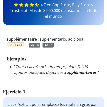
4,7 en App Store, Play Store y
Trustpilot. Más de 8.000.000 de usuarios en todo
el mundo
supplémentaire
:
suplementario, adicional
ADJECTIF
FR
CA
Ejemplos
"
Tout cela m’a pris du temps, alors j’ai dû
ajouter quelques dépenses
supplémentaires
.
"
Ejercicio 1
Lisez l’extrait puis remplacez les mots en gras par