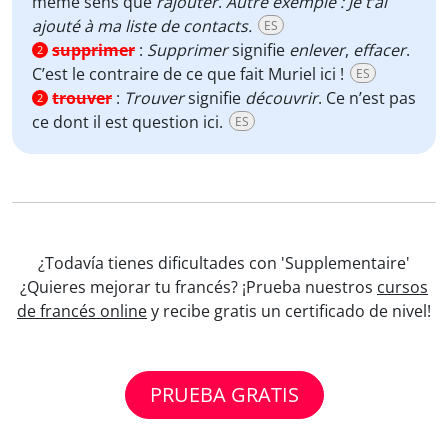
même sens que
rajouter
.
Autre exemple : Je t’ai
ajouté à ma liste de contacts.
ES
supprimer
:
Supprimer
signifie
enlever
,
effacer
.
2
C’est le contraire de ce que fait Muriel ici !
ES
trouver
:
Trouver
signifie
découvrir
. Ce n’est pas
2
ce dont il est question ici.
ES
¿Todavía tienes dificultades con 'Supplementaire'
¿Quieres mejorar tu francés? ¡Prueba nuestros
cursos
de francés online
y recibe gratis un certificado de nivel!
PRUEBA GRATIS