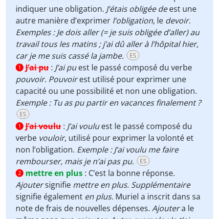
indiquer une obligation.
J’étais obligée de
est une
autre manière d’exprimer
l’obligation
, le
devoir
.
Exemples : Je dois aller (= je suis obligée d’aller) au
travail tous les matins ; j’ai dû aller à l’hôpital hier,
car je me suis cassé la jambe.
ES
J’ai pu
:
J’ai pu
est le passé composé du verbe
1
pouvoir
.
Pouvoir
est utilisé pour exprimer une
capacité ou une possibilité et non une obligation.
Exemple : Tu as pu partir en vacances finalement ?
ES
J’ai voulu
:
J’ai voulu
est le passé composé du
1
verbe
vouloir
, utilisé pour exprimer la volonté et
non l’obligation.
Exemple : J’ai voulu me faire
rembourser, mais je n’ai pas pu.
ES
mettre en plus
:
C’est la bonne réponse.
2
Ajouter
signifie
mettre en plus
.
Supplémentaire
signifie également
en plus
. Muriel a inscrit dans sa
note de frais de nouvelles dépenses.
Ajouter
a le