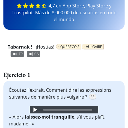
4,7 en App Store, Play Store y
Trustpilot. Más de 8.000.000 de usuarios en todo
el mundo
Tabarnak !
:
¡Hostias!
QUÉBÉCOIS
VULGAIRE
FR
CA
Ejercicio 1
Écoutez l'extrait. Comment dire les expressions
suivantes de manière plus vulgaire ?
ES
Audio
Player
« Alors
laissez-moi tranquille
, s'il vous plaît,
madame ! »