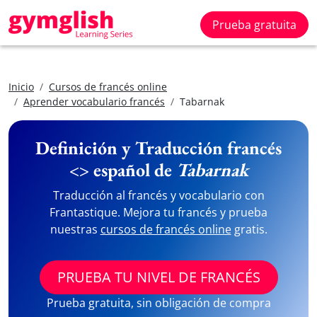
Prueba gratuita
Inicio
Cursos de francés online
Aprender vocabulario francés
Tabarnak
Definición y Traducción francés
<> español de
Tabarnak
Traducción al francés y vocabulario con
Frantastique. Mejora tu francés y prueba
nuestras
cursos de francés online
gratis.
PRUEBA TU NIVEL DE FRANCÉS
Prueba gratuita, sin obligación de compra