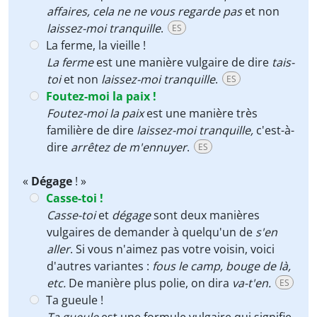
affaires
,
cela ne ne vous regarde pas
et non
laissez-moi tranquille
.
ES
La ferme, la vieille !
La ferme
est une manière vulgaire de dire
tais-
toi
et non
laissez-moi tranquille
.
ES
Foutez-moi la paix !
Foutez-moi la paix
est une manière très
familière de dire
laissez-moi tranquille
,
c'est-à-
dire
arrêtez de m'ennuyer
.
ES
«
Dégage
! »
Casse-toi !
Casse-toi
et
dégage
sont deux manières
vulgaires de demander à quelqu'un de
s'en
aller
. Si vous n'aimez pas votre voisin, voici
d'autres variantes :
fous le camp, bouge de là,
etc.
De manière plus polie, on dira
va-t'en.
ES
Ta gueule !