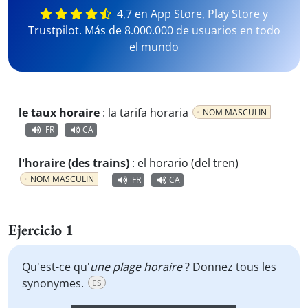
4,7 en App Store, Play Store y
Trustpilot. Más de 8.000.000 de usuarios en todo
el mundo
le taux horaire
:
la tarifa horaria
NOM MASCULIN
FR
CA
l'horaire (des trains)
:
el horario (del tren)
NOM MASCULIN
FR
CA
Ejercicio 1
Qu'est-ce qu'
une plage horaire
? Donnez tous les
synonymes.
ES