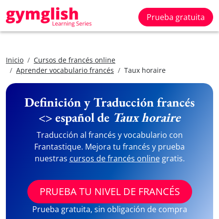
Prueba gratuita
Inicio
Cursos de francés online
Aprender vocabulario francés
Taux horaire
Definición y Traducción francés
<> español de
Taux horaire
Traducción al francés y vocabulario con
Frantastique. Mejora tu francés y prueba
nuestras
cursos de francés online
gratis.
PRUEBA TU NIVEL DE FRANCÉS
Prueba gratuita, sin obligación de compra