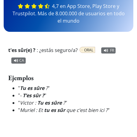
4,7 en App Store, Play Store y
Trustpilot. Más de 8.000.000 de usuarios en todo
el mundo
t'es sûr(e) ?
:
¿estás seguro/a?
ORAL
FR
CA
Ejemplos
"
Tu es sûre
?
"
"
-
T’es sûr ?
"
"
Victor :
Tu es sûre
?
"
"
Muriel : Et
tu es sûr
que c’est bien ici ?
"