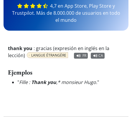
4,7 en App Store, Play Store y
Trustpilot. Más de 8.000.000 de usuarios en todo
el mundo
thank you
:
gracias (expresión en inglés en la
lección)
LANGUE ÉTRANGÈRE
FR
CA
Ejemplos
"
Fille :
Thank you
,* monsieur Hugo.
"