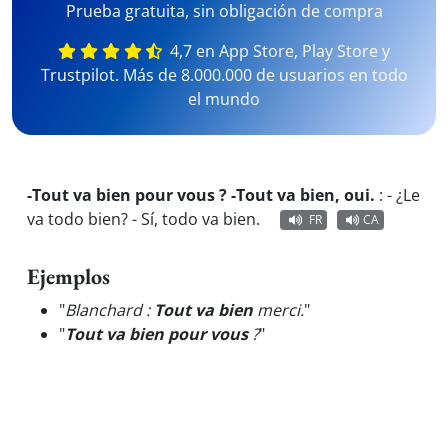
Prueba gratuita, sin obligación de compra
4,7 en App Store, Play Store y
Trustpilot. Más de 8.000.000 de usuarios en todo
el mundo
-Tout va bien pour vous ? -Tout va bien, oui.
:
- ¿Le
va todo bien? - Sí, todo va bien.
FR
CA
Ejemplos
"
Blanchard :
Tout va bien
merci.
"
"
Tout va bien pour vous
?
"