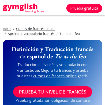
Prueba gratuita
Inicio
Cursos de francés online
Aprender vocabulario francés
Tu-as-du-feu
Definición y Traducción francés
<> español de
Tu-as-du-feu
Traducción al francés y vocabulario con
Frantastique. Mejora tu francés y prueba
nuestras
cursos de francés online
gratis.
PRUEBA TU NIVEL DE FRANCÉS
Prueba gratuita, sin obligación de compra