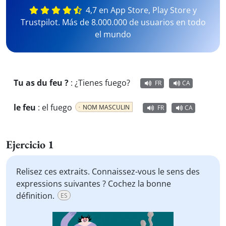
4,7 en App Store, Play Store y
Trustpilot. Más de 8.000.000 de usuarios en todo
el mundo
Tu as du feu ?
:
¿Tienes fuego?
FR
CA
le feu
:
el fuego
NOM MASCULIN
FR
CA
Ejercicio 1
Relisez ces extraits. Connaissez-vous le sens des
expressions suivantes ? Cochez la bonne
définition.
ES