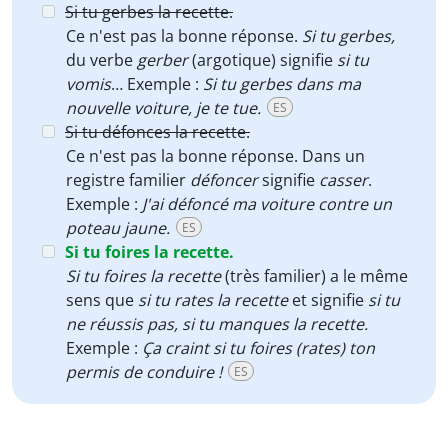
Si tu gerbes la recette.
Ce n'est pas la bonne réponse.
Si tu gerbes,
du verbe
gerber
(argotique) signifie
si tu
vomis
… Exemple :
Si tu gerbes dans ma
nouvelle voiture, je te tue.
ES
Si tu défonces la recette.
Ce n'est pas la bonne réponse. Dans un
registre familier
défoncer
signifie
casser
.
Exemple :
J'ai défoncé ma voiture contre un
poteau jaune.
ES
Si tu foires la recette.
Si tu foires la recette
(très familier) a le même
sens que
s
i tu rates la recette
et signifie
si tu
ne réussis pas, si tu manques la recette.
Exemple :
Ça craint si tu foires (rates) ton
permis de conduire !
ES