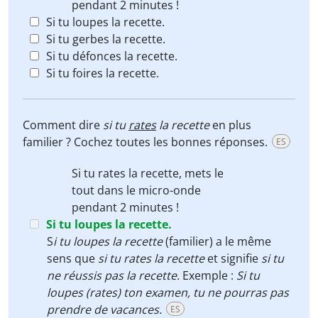
pendant 2 minutes !
Si tu loupes la recette.
Si tu gerbes la recette.
Si tu défonces la recette.
Si tu foires la recette.
Comment dire
si tu
rates
la recette
en plus
familier ? Cochez toutes les bonnes réponses.
ES
Si tu rates la recette
, mets le
tout dans le micro-onde
pendant 2 minutes !
Si tu loupes la recette.
S
i
tu loupes la recette
(familier) a le même
sens que
s
i tu rates la recette
et signifie
si tu
ne réussis pas la recette
.
Exemple :
Si tu
loupes (rates) ton examen, tu ne pourras pas
prendre de vacances.
ES