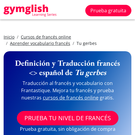
Prueba gratuita
Inicio
Cursos de francés online
Aprender vocabulario francés
Tu gerbes
Definición y Traducción francés
<> español de
Tu gerbes
Traducción al francés y vocabulario con
Frantastique. Mejora tu francés y prueba
nuestras
cursos de francés online
gratis.
PRUEBA TU NIVEL DE FRANCÉS
Prueba gratuita, sin obligación de compra