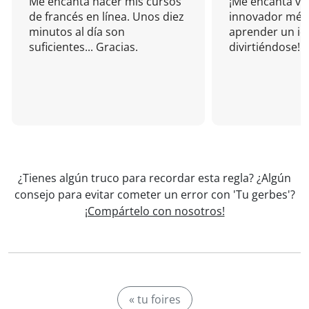
Me encanta hacer mis cursos
¡Me encanta vu
de francés en línea. Unos diez
innovador mét
minutos al día son
aprender un i
suficientes... Gracias.
divirtiéndose!
¿Tienes algún truco para recordar esta regla? ¿Algún
consejo para evitar cometer un error con 'Tu gerbes'?
¡Compártelo con nosotros!
« tu foires