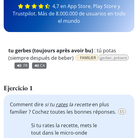
4,7 en App Store, Play Store y
Trustpilot. Más de 8.000.000 de usuarios en todo
el mundo
tu gerbes (toujours après avoir bu)
:
tú potas
(siempre después de beber)
FAMILIER
gerber, présent
FR
CA
Ejercicio 1
Comment dire
si tu
rates
la recette
en plus
familier ? Cochez toutes les bonnes réponses.
ES
Si tu rates la recette
, mets le
tout dans le micro-onde