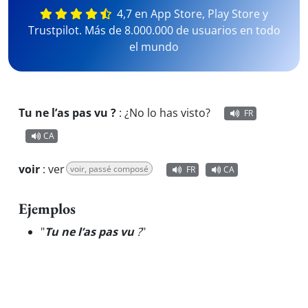
4,7 en App Store, Play Store y
Trustpilot. Más de 8.000.000 de usuarios en todo
el mundo
Tu ne l’as pas vu ?
:
¿No lo has visto?
FR
CA
voir
:
ver
voir, passé composé
FR
CA
Ejemplos
"
Tu ne l’as pas vu
?
"